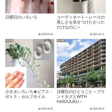
日曜日のいろいろ
コーディネート～レースの
美しさを見せつけたかった
だけなのに～
2020.05.18
2021.09.11
未分類
未分類
小ネタいろいろ★ピアス・
日曜日のひとりごと～ブラ
ポトス・セルフネイル
ンドタグとWITH
HARAJUKU～
2019.09.03
2020.08.23