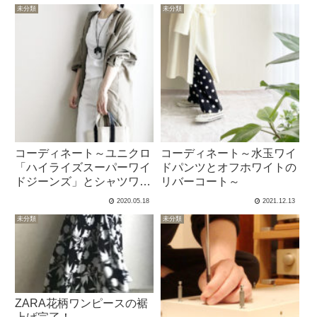
未分類
未分類
コーディネート～ユニクロ
コーディネート～水玉ワイ
「ハイライズスーパーワイ
ドパンツとオフホワイトの
ドジーンズ」とシャツワン
リバーコート～
ピで脱ツッパリ～
2020.05.18
2021.12.13
未分類
未分類
ZARA花柄ワンピースの裾