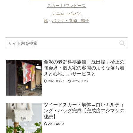
スカート/ワンピース
デニム・パンツ
靴
・
バッグ・巻物・帽子
金沢の老舗料亭旅館「浅田屋」極上の
旬会席・個人宅の客間のような落ち着
きと心地よいサービスと
2025.03.27
2025.03.28
ツイードスカート解体→白いキルティ
ング・バッグ完成【完成度マシマシの
秘訣】
2024.08.08