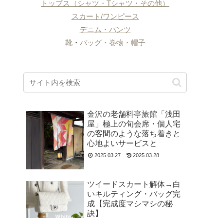
トップス（シャツ・Tシャツ・その他）
スカート/ワンピース
デニム・パンツ
靴
・
バッグ・巻物・帽子
金沢の老舗料亭旅館「浅田
屋」極上の旬会席・個人宅
の客間のような落ち着きと
心地よいサービスと
2025.03.27
2025.03.28
ツイードスカート解体→白
いキルティング・バッグ完
成【完成度マシマシの秘
訣】