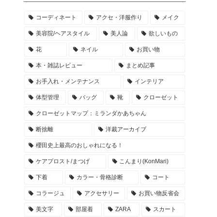
コーディネート
アクセ・洋服作り
メイク
美容院/ヘアスタイル
美人論
欲しいもの
花
ネイル
お買い物
本・雑誌レビュー
まとめ記事
お手入れ・メンテナンス
インテリア
体型管理
バッグ
靴
クローゼット
クローゼットマップ：ミランダかあちゃん
断捨離
洋裁アーカイブ
櫻田史上最高のおしゃれになる！
ケアプロスト/まつげ
こんまり(KonMari)
下着
カラー・骨格診断
コート
コラージュ
アクセサリー
お買い物反省会
美文字
部屋着
ZARA
スカート