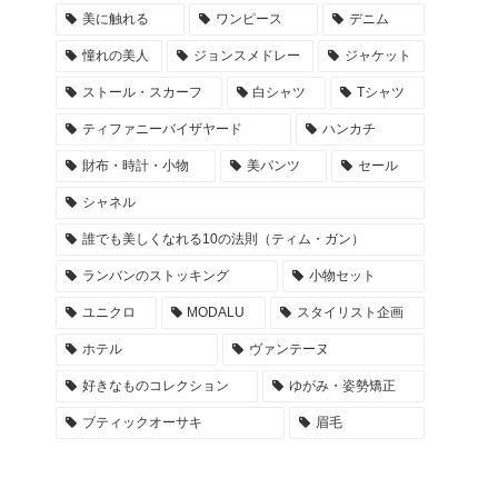
美に触れる
ワンピース
デニム
憧れの美人
ジョンスメドレー
ジャケット
ストール・スカーフ
白シャツ
Tシャツ
ティファニーバイザヤード
ハンカチ
財布・時計・小物
美パンツ
セール
シャネル
誰でも美しくなれる10の法則（ティム・ガン）
ランバンのストッキング
小物セット
ユニクロ
MODALU
スタイリスト企画
ホテル
ヴァンテーヌ
好きなものコレクション
ゆがみ・姿勢矯正
ブティックオーサキ
眉毛