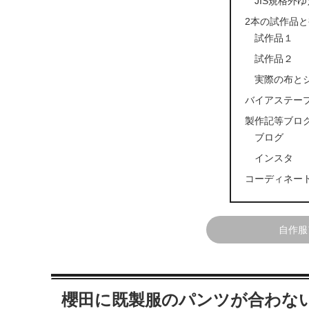
JIS規格外
2本の試作品
試作品１
試作品２
実際の布と
バイアステー
製作記等ブロ
ブログ
インスタ
コーディネー
自作服
櫻田に既製服のパンツが合わな