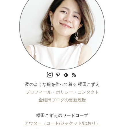
夢のような服を作って着る 櫻田こずえ
プロフィール
・
ポリシー
・
コンタクト
全櫻田ブログの更新履歴
櫻田こずえのワードローブ
アウター（コート/ジャケット/はおり）