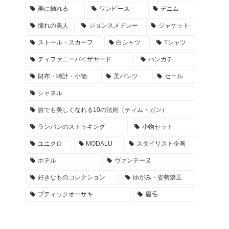
美に触れる
ワンピース
デニム
憧れの美人
ジョンスメドレー
ジャケット
ストール・スカーフ
白シャツ
Tシャツ
ティファニーバイザヤード
ハンカチ
財布・時計・小物
美パンツ
セール
シャネル
誰でも美しくなれる10の法則（ティム・ガン）
ランバンのストッキング
小物セット
ユニクロ
MODALU
スタイリスト企画
ホテル
ヴァンテーヌ
好きなものコレクション
ゆがみ・姿勢矯正
ブティックオーサキ
眉毛