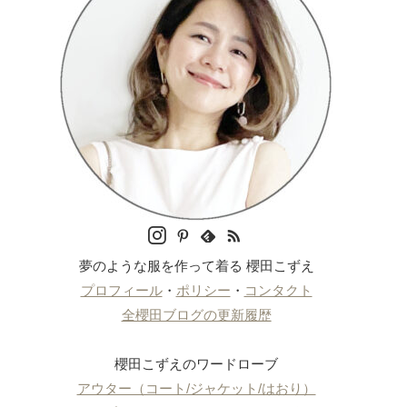
夢のような服を作って着る 櫻田こずえ
プロフィール
・
ポリシー
・
コンタクト
全櫻田ブログの更新履歴
櫻田こずえのワードローブ
アウター（コート/ジャケット/はおり）