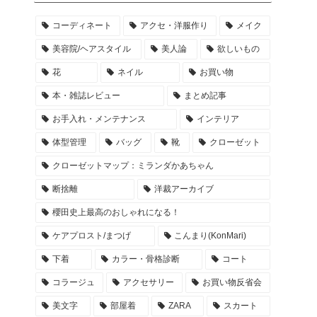
コーディネート
アクセ・洋服作り
メイク
美容院/ヘアスタイル
美人論
欲しいもの
花
ネイル
お買い物
本・雑誌レビュー
まとめ記事
お手入れ・メンテナンス
インテリア
体型管理
バッグ
靴
クローゼット
クローゼットマップ：ミランダかあちゃん
断捨離
洋裁アーカイブ
櫻田史上最高のおしゃれになる！
ケアプロスト/まつげ
こんまり(KonMari)
下着
カラー・骨格診断
コート
コラージュ
アクセサリー
お買い物反省会
美文字
部屋着
ZARA
スカート