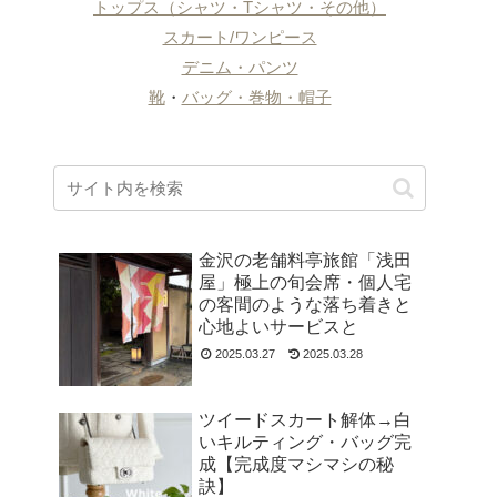
トップス（シャツ・Tシャツ・その他）
スカート/ワンピース
デニム・パンツ
靴
・
バッグ・巻物・帽子
金沢の老舗料亭旅館「浅田
屋」極上の旬会席・個人宅
の客間のような落ち着きと
心地よいサービスと
2025.03.27
2025.03.28
ツイードスカート解体→白
いキルティング・バッグ完
成【完成度マシマシの秘
訣】