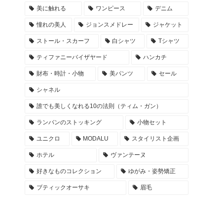
美に触れる
ワンピース
デニム
憧れの美人
ジョンスメドレー
ジャケット
ストール・スカーフ
白シャツ
Tシャツ
ティファニーバイザヤード
ハンカチ
財布・時計・小物
美パンツ
セール
シャネル
誰でも美しくなれる10の法則（ティム・ガン）
ランバンのストッキング
小物セット
ユニクロ
MODALU
スタイリスト企画
ホテル
ヴァンテーヌ
好きなものコレクション
ゆがみ・姿勢矯正
ブティックオーサキ
眉毛