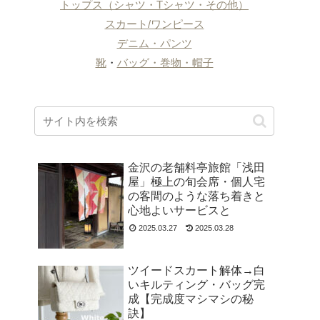
トップス（シャツ・Tシャツ・その他）
スカート/ワンピース
デニム・パンツ
靴
・
バッグ・巻物・帽子
金沢の老舗料亭旅館「浅田
屋」極上の旬会席・個人宅
の客間のような落ち着きと
心地よいサービスと
2025.03.27
2025.03.28
ツイードスカート解体→白
いキルティング・バッグ完
成【完成度マシマシの秘
訣】