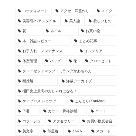
コーディネート
アクセ・洋服作り
メイク
美容院/ヘアスタイル
美人論
欲しいもの
花
ネイル
お買い物
本・雑誌レビュー
まとめ記事
お手入れ・メンテナンス
インテリア
体型管理
バッグ
靴
クローゼット
クローゼットマップ：ミランダかあちゃん
断捨離
洋裁アーカイブ
櫻田史上最高のおしゃれになる！
ケアプロスト/まつげ
こんまり(KonMari)
下着
カラー・骨格診断
コート
コラージュ
アクセサリー
お買い物反省会
美文字
部屋着
ZARA
スカート