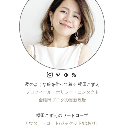
夢のような服を作って着る 櫻田こずえ
プロフィール
・
ポリシー
・
コンタクト
全櫻田ブログの更新履歴
櫻田こずえのワードローブ
アウター（コート/ジャケット/はおり）