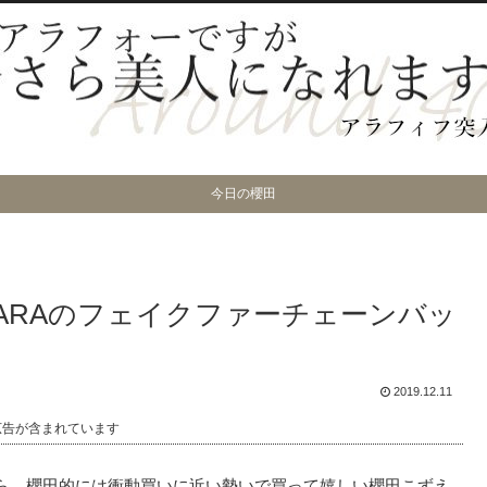
今日の櫻田
ARAのフェイクファーチェーンバッ
2019.12.11
広告が含まれています
ら、櫻田的には衝動買いに近い勢いで買って嬉しい櫻田こずえ