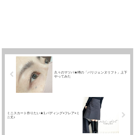
久々のマツパ★噂の「パリジェンヌリフト」上下
やってみた
ミニスカート作りたい★1.パディング×フレア×ミ
ニ丈♪