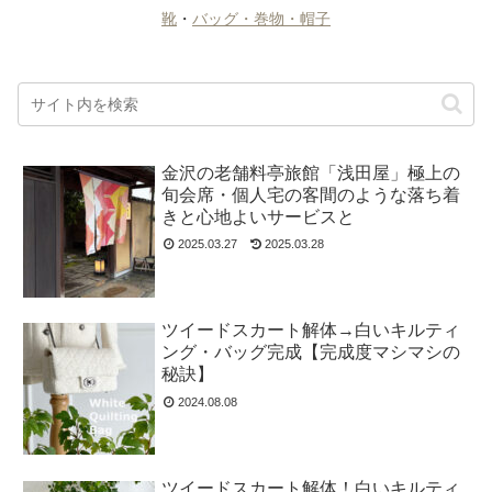
靴
・
バッグ・巻物・帽子
金沢の老舗料亭旅館「浅田屋」極上の
旬会席・個人宅の客間のような落ち着
きと心地よいサービスと
2025.03.27
2025.03.28
ツイードスカート解体→白いキルティ
ング・バッグ完成【完成度マシマシの
秘訣】
2024.08.08
ツイードスカート解体！白いキルティ