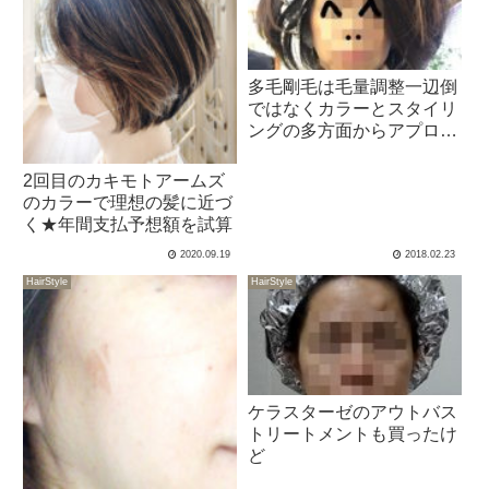
多毛剛毛は毛量調整一辺倒
ではなくカラーとスタイリ
ングの多方面からアプロー
チ
2回目のカキモトアームズ
のカラーで理想の髪に近づ
く★年間支払予想額を試算
2020.09.19
2018.02.23
HairStyle
HairStyle
ケラスターゼのアウトバス
トリートメントも買ったけ
ど