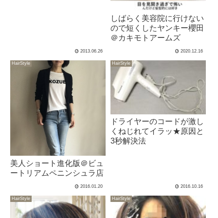
しばらく美容院に行けない
ので短くしたヤンキー櫻田
＠カキモトアームズ
2013.06.26
2020.12.16
HairStyle
HairStyle
ドライヤーのコードが激し
くねじれてイラッ★原因と
3秒解決法
美人ショート進化版＠ビュ
ートリアムペニンシュラ店
2016.01.20
2016.10.16
HairStyle
HairStyle