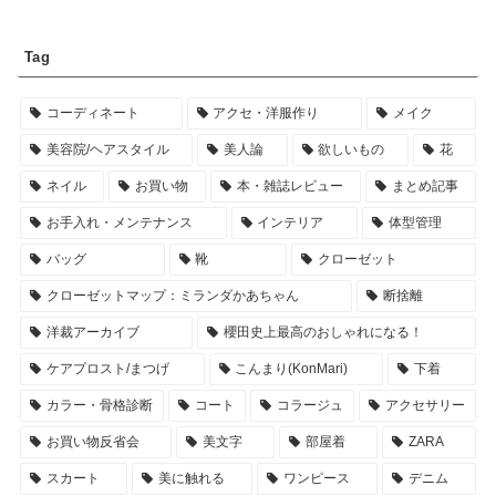
Tag
コーディネート
アクセ・洋服作り
メイク
美容院/ヘアスタイル
美人論
欲しいもの
花
ネイル
お買い物
本・雑誌レビュー
まとめ記事
お手入れ・メンテナンス
インテリア
体型管理
バッグ
靴
クローゼット
クローゼットマップ：ミランダかあちゃん
断捨離
洋裁アーカイブ
櫻田史上最高のおしゃれになる！
ケアプロスト/まつげ
こんまり(KonMari)
下着
カラー・骨格診断
コート
コラージュ
アクセサリー
お買い物反省会
美文字
部屋着
ZARA
スカート
美に触れる
ワンピース
デニム