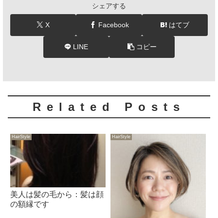
シェアする
X
Facebook
はてブ
LINE
コピー
Related Posts
HairStyle
HairStyle
美人は髪の毛から：髪は顔
の額縁です