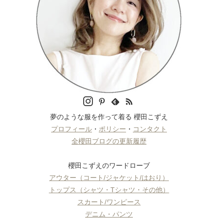
夢のような服を作って着る 櫻田こずえ
プロフィール
・
ポリシー
・
コンタクト
全櫻田ブログの更新履歴
櫻田こずえのワードローブ
アウター（コート/ジャケット/はおり）
トップス（シャツ・Tシャツ・その他）
スカート/ワンピース
デニム・パンツ