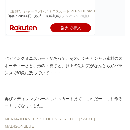
《追加2》ジャージフレア ミニスカート VERMEIL par iena ヴェル…
価格：20900円（税込、送料無料)
(2022/12/23時点)
楽天で購入
パディングミニスカートがあって、その、シャカシャカ素材のス
ポーティーさと、形の可愛さと、膝上の短い丈がなんとも好バラ
ンスで印象に残っていて・・・
再びマディソンブルーのこのスカート見て、これだー！これ作る
ー！ってなりました。
MERMAID KNEE SK CHECK STRETCH | SKIRT |
MADISONBLUE