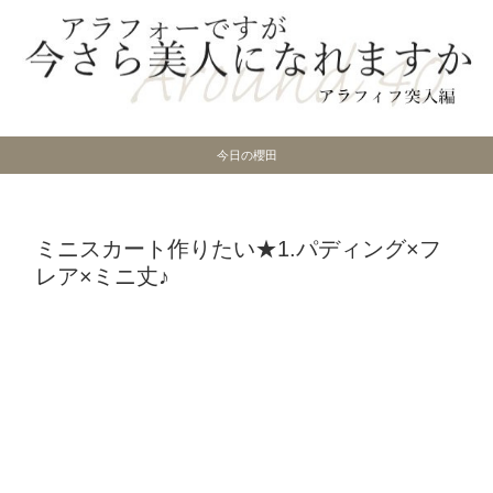
今日の櫻田
ミニスカート作りたい★1.パディング×フ
レア×ミニ丈♪