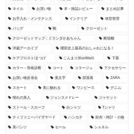
ネイル
お買い物
本・雑誌レビュー
まとめ記事
お手入れ・メンテナンス
インテリア
体型管理
バッグ
靴
クローゼット
クローゼットマップ：ミランダかあちゃん
断捨離
洋裁アーカイブ
櫻田史上最高のおしゃれになる！
ケアプロスト/まつげ
こんまり(KonMari)
下着
カラー・骨格診断
コート
コラージュ
アクセサリー
お買い物反省会
美文字
部屋着
ZARA
スカート
美に触れる
ワンピース
デニム
憧れの美人
ジョンスメドレー
ジャケット
ストール・スカーフ
白シャツ
Tシャツ
ティファニーバイザヤード
ハンカチ
財布・時計・小物
美パンツ
セール
シャネル