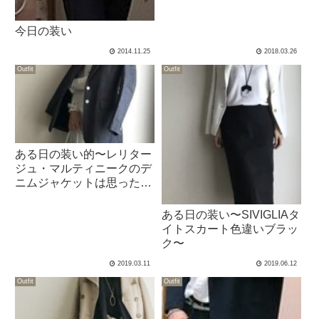
今日の装い
2014.11.25
2018.03.26
Outfit
Outfit
ある日の装い的〜レリター
ジュ・マルティニークのデ
ニムジャケットは思ったほ
ど大きくなかった〜
ある日の装い〜SIVIGLIAタ
イトスカート色違いブラッ
ク〜
2019.03.11
2019.06.12
Outfit
Outfit