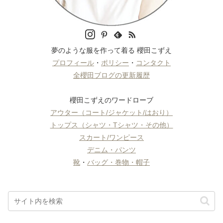
夢のような服を作って着る 櫻田こずえ
プロフィール
・
ポリシー
・
コンタクト
全櫻田ブログの更新履歴
櫻田こずえのワードローブ
アウター（コート/ジャケット/はおり）
トップス（シャツ・Tシャツ・その他）
スカート/ワンピース
デニム・パンツ
靴
・
バッグ・巻物・帽子