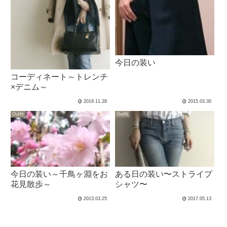
今日の装い
コーディネート～トレンチ
×デニム～
2019.11.28
2015.03.30
Outfit
Outfit
今日の装い～千鳥ヶ淵をお
ある日の装い〜ストライプ
花見散歩～
シャツ〜
2013.03.25
2017.05.13