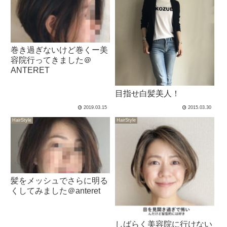
巻き過ぎないけど巻くー美
容院行ってきました＠
ANTERET
目指せ白髪美人！
2019.03.15
2015.03.30
HairStyle
HairStyle
髪をメッシュでさらに明る
くしてみました＠anteret
しばらく美容院に行けない