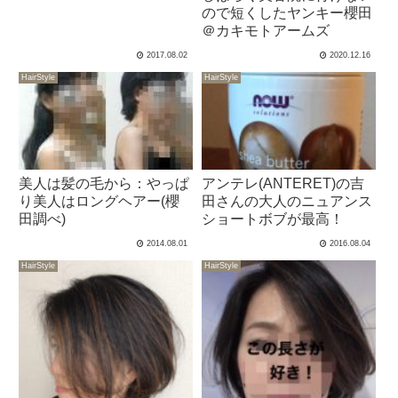
ので短くしたヤンキー櫻田
＠カキモトアームズ
2017.08.02
2020.12.16
HairStyle
HairStyle
美人は髪の毛から：やっぱ
アンテレ(ANTERET)の吉
り美人はロングヘアー(櫻
田さんの大人のニュアンス
田調べ)
ショートボブが最高！
2014.08.01
2016.08.04
HairStyle
HairStyle