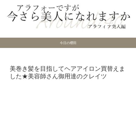
今日の櫻田
美巻き髪を目指してヘアアイロン買替えま
した★美容師さん御用達のクレイツ