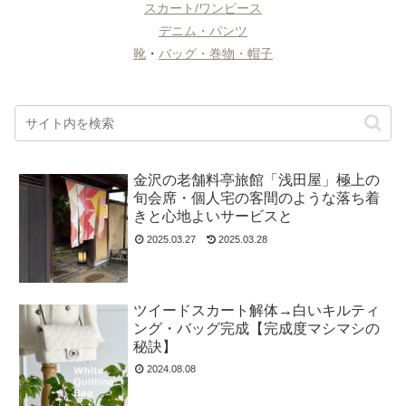
スカート/ワンピース
デニム・パンツ
靴
・
バッグ・巻物・帽子
金沢の老舗料亭旅館「浅田屋」極上の
旬会席・個人宅の客間のような落ち着
きと心地よいサービスと
2025.03.27
2025.03.28
ツイードスカート解体→白いキルティ
ング・バッグ完成【完成度マシマシの
秘訣】
2024.08.08