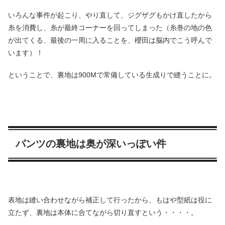
いろんな事件が起こり、やり直して、ジグザグもかけ直したから
糸を消費し、糸が最終コーナーを回ってしまった（糸巻の地の色
が出てくる、最後の一周に入ることを、櫻田は脳内でこう呼んで
います）！
ということで、裏地は900Mで常備している生成りで縫うことに。
パンツの裏地は奥が深いっぽい件
表地は縫い合わせながら補正して行ったから、もはや型紙は役に
立たず、裏地は本体に合てながら切り直すという・・・・。