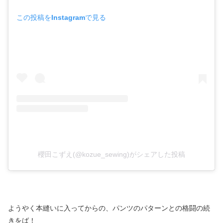
この投稿をInstagramで見る
櫻田こずえ(@kozue_sewing)がシェアした投稿
ようやく本縫いに入ってからの、パンツのパターンとの格闘の続
きをば！