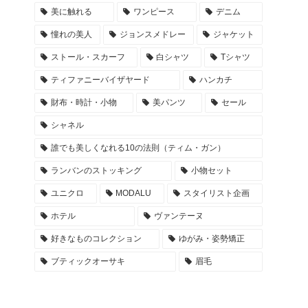
美に触れる
ワンピース
デニム
憧れの美人
ジョンスメドレー
ジャケット
ストール・スカーフ
白シャツ
Tシャツ
ティファニーバイザヤード
ハンカチ
財布・時計・小物
美パンツ
セール
シャネル
誰でも美しくなれる10の法則（ティム・ガン）
ランバンのストッキング
小物セット
ユニクロ
MODALU
スタイリスト企画
ホテル
ヴァンテーヌ
好きなものコレクション
ゆがみ・姿勢矯正
ブティックオーサキ
眉毛