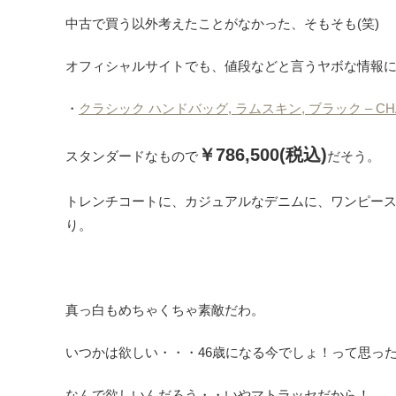
中古で買う以外考えたことがなかった、そもそも(笑)
オフィシャルサイトでも、値段などと言うヤボな情報
・
クラシック ハンドバッグ, ラムスキン, ブラック – CH
￥786,500
(税込)
スタンダードなもので
だそう。
トレンチコートに、カジュアルなデニムに、ワンピー
り。
真っ白もめちゃくちゃ素敵だわ。
いつかは欲しい・・・46歳になる今でしょ！って思っ
なんで欲しいんだろう・・いやマトラッセだから！