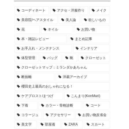
コーディネート
アクセ・洋服作り
メイク
美容院/ヘアスタイル
美人論
欲しいもの
花
ネイル
お買い物
本・雑誌レビュー
まとめ記事
お手入れ・メンテナンス
インテリア
体型管理
バッグ
靴
クローゼット
クローゼットマップ：ミランダかあちゃん
断捨離
洋裁アーカイブ
櫻田史上最高のおしゃれになる！
ケアプロスト/まつげ
こんまり(KonMari)
下着
カラー・骨格診断
コート
コラージュ
アクセサリー
お買い物反省会
美文字
部屋着
ZARA
スカート