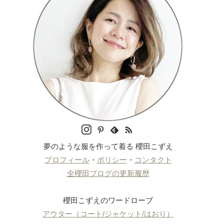
夢のような服を作って着る 櫻田こずえ
プロフィール
・
ポリシー
・
コンタクト
全櫻田ブログの更新履歴
櫻田こずえのワードローブ
アウター（コート/ジャケット/はおり）