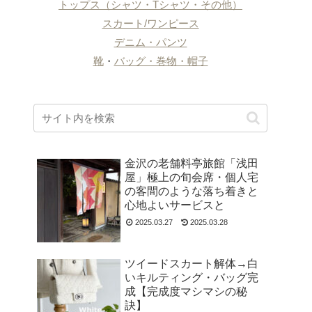
トップス（シャツ・Tシャツ・その他）
スカート/ワンピース
デニム・パンツ
靴
・
バッグ・巻物・帽子
金沢の老舗料亭旅館「浅田
屋」極上の旬会席・個人宅
の客間のような落ち着きと
心地よいサービスと
2025.03.27
2025.03.28
ツイードスカート解体→白
いキルティング・バッグ完
成【完成度マシマシの秘
訣】