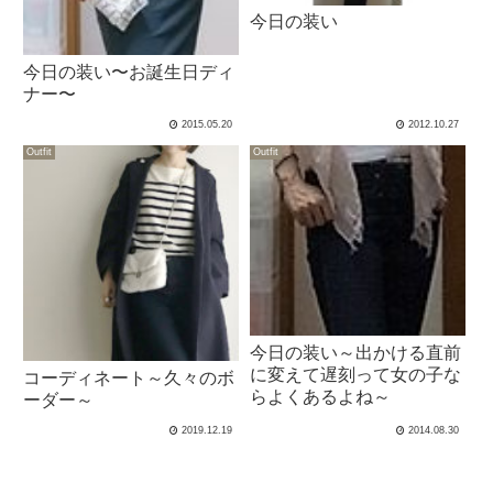
今日の装い
今日の装い〜お誕生日ディ
ナー〜
2015.05.20
2012.10.27
Outfit
Outfit
今日の装い～出かける直前
に変えて遅刻って女の子な
コーディネート～久々のボ
らよくあるよね～
ーダー～
2019.12.19
2014.08.30