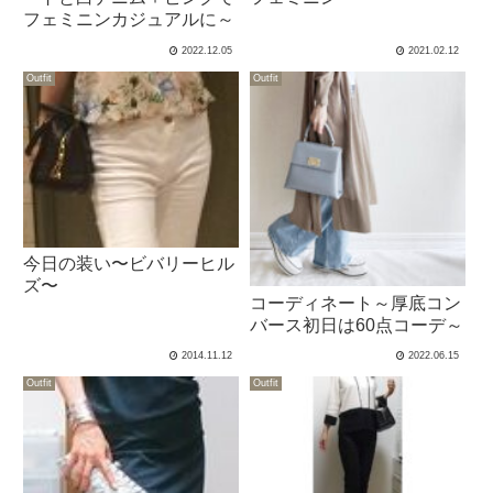
フェミニンカジュアルに～
2022.12.05
2021.02.12
Outfit
Outfit
今日の装い〜ビバリーヒル
ズ〜
コーディネート～厚底コン
バース初日は60点コーデ～
2014.11.12
2022.06.15
Outfit
Outfit