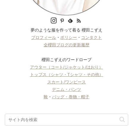
夢のような服を作って着る 櫻田こずえ
プロフィール
・
ポリシー
・
コンタクト
全櫻田ブログの更新履歴
櫻田こずえのワードローブ
アウター（コート/ジャケット/はおり）
トップス（シャツ・Tシャツ・その他）
スカート/ワンピース
デニム・パンツ
靴
・
バッグ・巻物・帽子