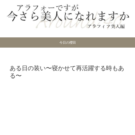
今日の櫻田
ある日の装い〜寝かせて再活躍する時もあ
る〜