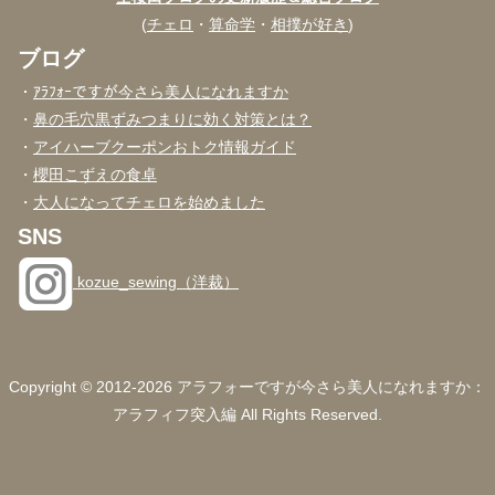
(
チェロ
・
算命学
・
相撲が好き
)
ブログ
・
ｱﾗﾌｫｰですが今さら美人になれますか
・
鼻の毛穴黒ずみつまりに効く対策とは？
・
アイハーブクーポンおトク情報ガイド
・
櫻田こずえの食卓
・
大人になってチェロを始めました
SNS
kozue_sewing（洋裁）
Copyright © 2012-2026 アラフォーですが今さら美人になれますか：
アラフィフ突入編 All Rights Reserved.