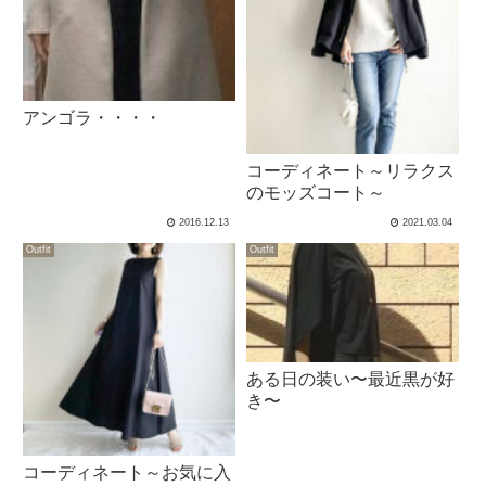
アンゴラ・・・・
コーディネート～リラクス
のモッズコート～
2016.12.13
2021.03.04
Outfit
Outfit
ある日の装い〜最近黒が好
き〜
コーディネート～お気に入