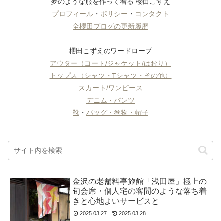
夢のような服を作って着る 櫻田こずえ
プロフィール
・
ポリシー
・
コンタクト
全櫻田ブログの更新履歴
櫻田こずえのワードローブ
アウター（コート/ジャケット/はおり）
トップス（シャツ・Tシャツ・その他）
スカート/ワンピース
デニム・パンツ
靴
・
バッグ・巻物・帽子
金沢の老舗料亭旅館「浅田屋」極上の
旬会席・個人宅の客間のような落ち着
きと心地よいサービスと
2025.03.27
2025.03.28