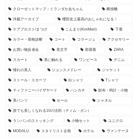
クローゼットマップ：ミランダかあちゃん
断捨離
洋裁アーカイブ
櫻田史上最高のおしゃれになる！
ケアプロスト/まつげ
こんまり(KonMari)
下着
カラー・骨格診断
コート
コラージュ
アクセサリー
お買い物反省会
美文字
部屋着
ZARA
スカート
美に触れる
ワンピース
デニム
憧れの美人
ジョンスメドレー
ジャケット
ストール・スカーフ
白シャツ
Tシャツ
ティファニーバイザヤード
ハンカチ
財布・時計・小物
美パンツ
セール
シャネル
誰でも美しくなれる10の法則（ティム・ガン）
ランバンのストッキング
小物セット
ユニクロ
MODALU
スタイリスト企画
ホテル
ヴァンテーヌ