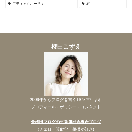
ブティックオーサキ
眉毛
櫻田こずえ
2009年からブログを書く1975年生まれ
プロフィール
・
ポリシー
・
コンタクト
全櫻田ブログの更新履歴＆総合ブログ
(
チェロ
・
算命学
・
相撲が好き
)