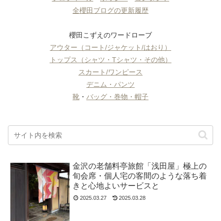
全櫻田ブログの更新履歴
櫻田こずえのワードローブ
アウター（コート/ジャケット/はおり）
トップス（シャツ・Tシャツ・その他）
スカート/ワンピース
デニム・パンツ
靴
・
バッグ・巻物・帽子
金沢の老舗料亭旅館「浅田屋」極上の
旬会席・個人宅の客間のような落ち着
きと心地よいサービスと
2025.03.27
2025.03.28