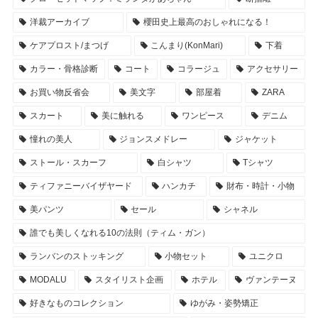
洋裁アーカイブ
櫻田史上最高のおしゃれになる！
ケアプロスト/まつげ
こんまり(KonMari)
下着
カラー・骨格診断
コート
コラージュ
アクセサリー
お買い物反省会
美文字
部屋着
ZARA
スカート
美に触れる
ワンピース
デニム
憧れの美人
ジョンスメドレー
ジャケット
ストール・スカーフ
白シャツ
Tシャツ
ティファニーバイザヤード
ハンカチ
財布・時計・小物
美パンツ
セール
シャネル
誰でも美しくなれる10の法則（ティム・ガン）
ランバンのストッキング
小物セット
ユニクロ
MODALU
スタイリスト企画
ホテル
ヴァンテーヌ
好きなものコレクション
ゆがみ・姿勢矯正