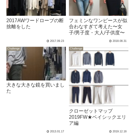
2017AWワードローブの断
フェミンなワンピースが似
捨離をした
合わなすぎて考えた〜女
子/男子度・大人/子供度〜
2017.09.23
2018.08.31
Challenge
Challenge
大きな大きな鏡を買いまし
た
クローゼットマップ
2019FW★ベイシックエリ
ア編
2013.01.17
2019.12.16