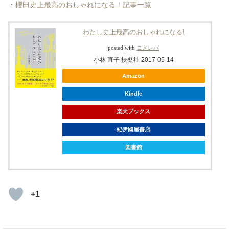
・
櫻田史上最高のおしゃれになる！記事一覧
わたし史上最高のおしゃれになる!
posted with
ヨメレバ
小林 直子 扶桑社 2017-05-14
Amazon
Kindle
楽天ブックス
紀伊國屋書店
図書館
+1