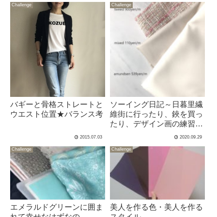
Challenge
Challenge
バギーと骨格ストレートと
ソーイング日記～日暮里繊
ウエスト位置★バランス考
維街に行ったり、鋏を買っ
たり、デザイン画の練習
し・・・～
2015.07.03
2020.09.29
Challenge
Challenge
エメラルドグリーンに囲ま
美人を作る色・美人を作る
れて幸せなはずなの
スタイル