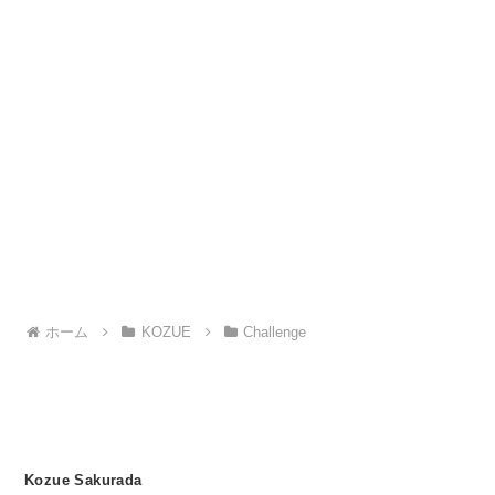
ホーム
KOZUE
Challenge
Kozue Sakurada