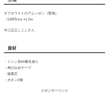
オフホワイトのアムンゼン（梨地）
・539円/1m ×1.5m
＠
日暮里トマト
さん
資材
・ミシン糸60番生成り
・伸び止めテープ
・接着芯
・ボタン2個
スポンサーリンク