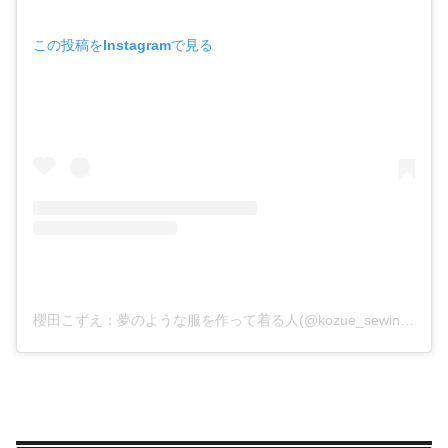
この投稿をInstagramで見る
櫻田こずえ：夢のような服を作って着る人(@kozue_sewing)がシェアした投稿