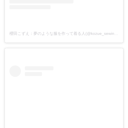
櫻田こずえ：夢のような服を作って着る人(@kozue_sewing)がシェアした投稿