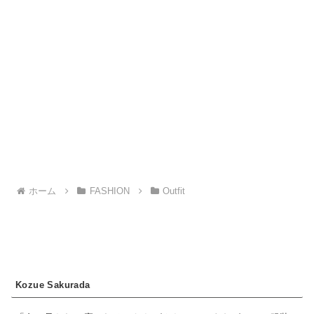
ホーム
FASHION
Outfit
Kozue Sakurada