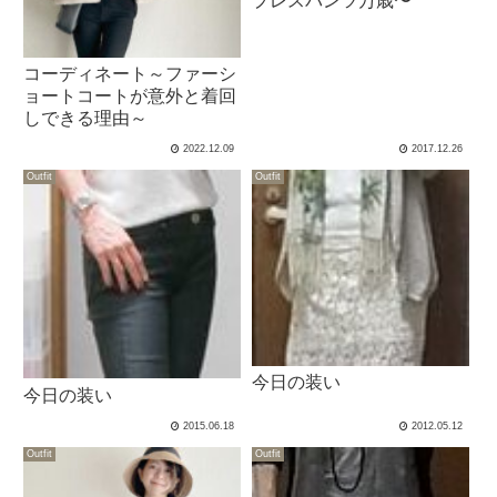
プレスパンツ万歳〜
コーディネート～ファーシ
ョートコートが意外と着回
しできる理由～
2022.12.09
2017.12.26
Outfit
Outfit
今日の装い
今日の装い
2015.06.18
2012.05.12
Outfit
Outfit