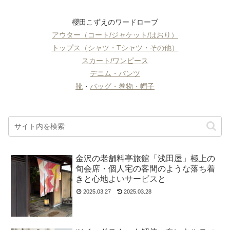
櫻田こずえのワードローブ
アウター（コート/ジャケット/はおり）
トップス（シャツ・Tシャツ・その他）
スカート/ワンピース
デニム・パンツ
靴
・
バッグ・巻物・帽子
金沢の老舗料亭旅館「浅田屋」極上の
旬会席・個人宅の客間のような落ち着
きと心地よいサービスと
2025.03.27
2025.03.28