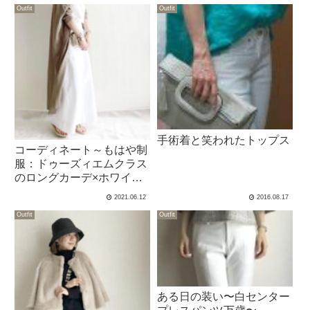
Outfit
Outfit
手術着と笑われたトップス
コーディネート～もはや制
服：ドゥーズィエムクラス
のロングカーデ×ホワイト
～
2021.06.12
2016.08.17
Outfit
Outfit
ある日の装い〜白センター