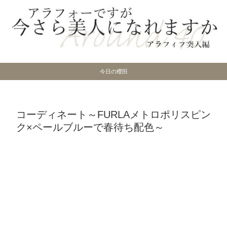
今日の櫻田
コーディネート～FURLAメトロポリスピン
ク×ペールブルーで春待ち配色～