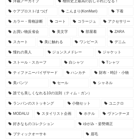
洋裁アーカイブ
櫻田史上最高のおしゃれになる！
ケアプロスト/まつげ
こんまり(KonMari)
下着
カラー・骨格診断
コート
コラージュ
アクセサリー
お買い物反省会
美文字
部屋着
ZARA
スカート
美に触れる
ワンピース
デニム
憧れの美人
ジョンスメドレー
ジャケット
ストール・スカーフ
白シャツ
Tシャツ
ティファニーバイザヤード
ハンカチ
財布・時計・小物
美パンツ
セール
シャネル
誰でも美しくなれる10の法則（ティム・ガン）
ランバンのストッキング
小物セット
ユニクロ
MODALU
スタイリスト企画
ホテル
ヴァンテーヌ
好きなものコレクション
ゆがみ・姿勢矯正
ブティックオーサキ
眉毛