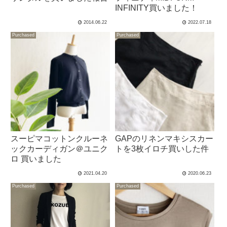
INFINITY買いました！
2014.06.22
2022.07.18
Purchased
Purchased
スーピマコットンクルーネ
GAPのリネンマキシスカー
ックカーディガン＠ユニク
トを3枚イロチ買いした件
ロ 買いました
2021.04.20
2020.06.23
Purchased
Purchased