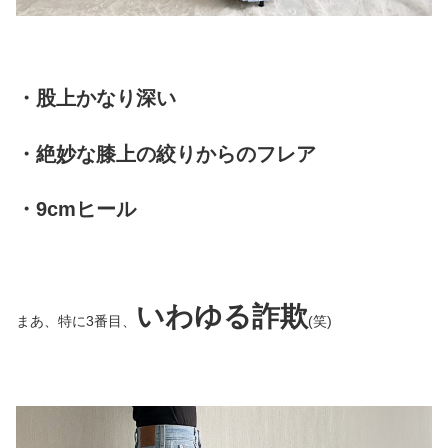
・股上かなり深い
・絶妙な膝上の絞りからのフレア
・9cmヒール
いわゆる詐欺
まあ、特に3番目、
(笑)