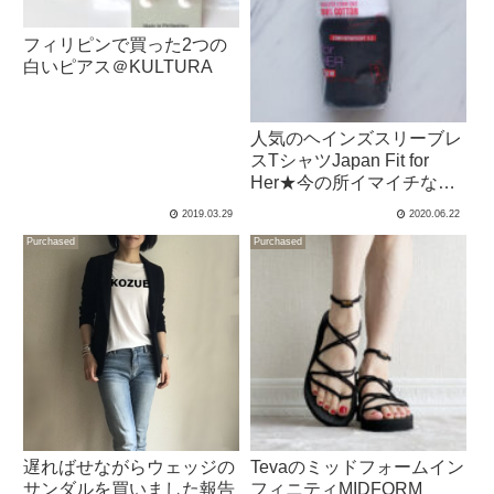
フィリピンで買った2つの
白いピアス＠KULTURA
人気のヘインズスリーブレ
スTシャツJapan Fit for
Her★今の所イマイチな話
と、まだ買えるお店がある
2019.03.29
2020.06.22
話
Purchased
Purchased
遅ればせながらウェッジの
Tevaのミッドフォームイン
サンダルを買いました報告
フィニティMIDFORM