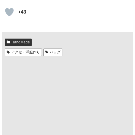
+43
HandMade
アクセ・洋服作り
バッグ