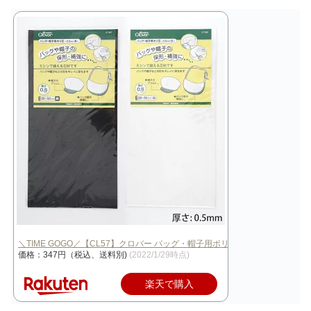
＼TIME GOGO／【CL57】クロバー バッグ・帽子用ポリ芯（厚さ0.5mm…
価格：347円（税込、送料別)
(2022/1/29時点)
楽天で購入