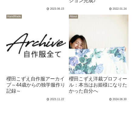
ション完成♪
2023.06.15
2022.01.24
HandMade
About
櫻田こずえ自作服アーカイ
櫻田こずえ洋裁プロフィー
ブ～44歳からの独学服作り
ル：本当はお姫様になりた
記録～
かった自分へ
2023.11.22
2024.06.30