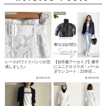
HandMade
HandMade
レースのワイドパンツが完
【自作服アーカイブ】勝手
成しました♪
にユニクロコラボ・パール
ダウンコート：22作目
2022年2月
2020.04.03
2024.06.06
HandMade
HandMade