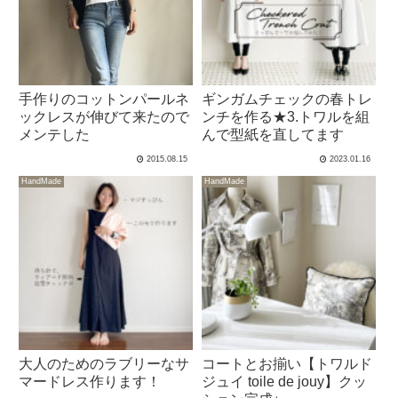
手作りのコットンパールネ
ギンガムチェックの春トレ
ックレスが伸びて来たので
ンチを作る★3.トワルを組
メンテした
んで型紙を直してます
2015.08.15
2023.01.16
HandMade
HandMade
大人のためのラブリーなサ
コートとお揃い【トワルド
マードレス作ります！
ジュイ toile de jouy】クッ