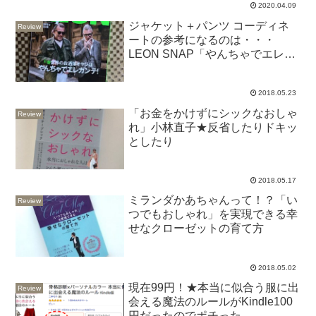
2020.04.09
ジャケット＋パンツ コーディネ
Review
ートの参考になるのは・・・
LEON SNAP「やんちゃでエレガ
ンテ」
2018.05.23
「お金をかけずにシックなおしゃ
Review
れ」小林直子★反省したりドキッ
としたり
2018.05.17
ミランダかあちゃんって！？「い
Review
つでもおしゃれ」を実現できる幸
せなクローゼットの育て方
2018.05.02
現在99円！★本当に似合う服に出
Review
会える魔法のルールがKindle100
円だったのでポチった