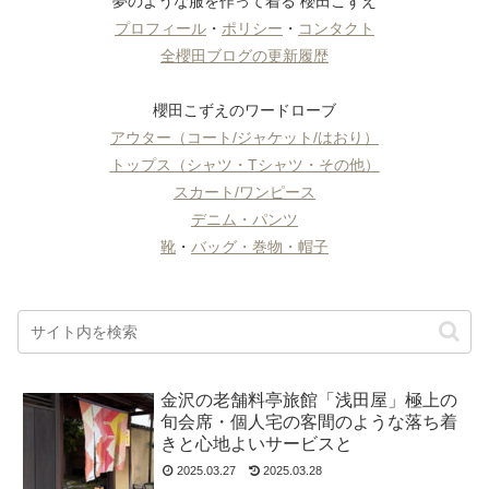
夢のような服を作って着る 櫻田こずえ
プロフィール
・
ポリシー
・
コンタクト
全櫻田ブログの更新履歴
櫻田こずえのワードローブ
アウター（コート/ジャケット/はおり）
トップス（シャツ・Tシャツ・その他）
スカート/ワンピース
デニム・パンツ
靴
・
バッグ・巻物・帽子
金沢の老舗料亭旅館「浅田屋」極上の
旬会席・個人宅の客間のような落ち着
きと心地よいサービスと
2025.03.27
2025.03.28