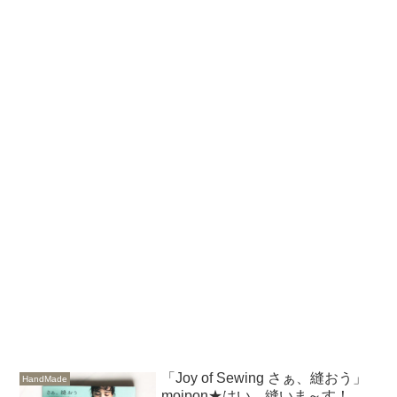
「Joy of Sewing さぁ、縫おう」
HandMade
moipon★はい、縫いま～す！