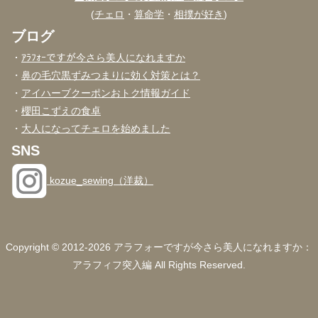
(
チェロ
・
算命学
・
相撲が好き
)
ブログ
・
ｱﾗﾌｫｰですが今さら美人になれますか
・
鼻の毛穴黒ずみつまりに効く対策とは？
・
アイハーブクーポンおトク情報ガイド
・
櫻田こずえの食卓
・
大人になってチェロを始めました
SNS
kozue_sewing（洋裁）
Copyright © 2012-2026 アラフォーですが今さら美人になれますか：
アラフィフ突入編 All Rights Reserved.