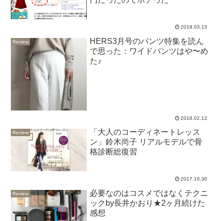
2018.03.13
HERS3月号のパンツ特集を読ん
Review
で思った：ワイドパンツはや〜め
た♪
2018.02.12
「大人のコーディネートレッス
Review
ン」鈴木尚子 リアルモデルで骨
格診断総復習
2017.10.30
必要なのはコスメではなくテクニ
Review
ックby長井かおり★2ヶ月続けた
感想