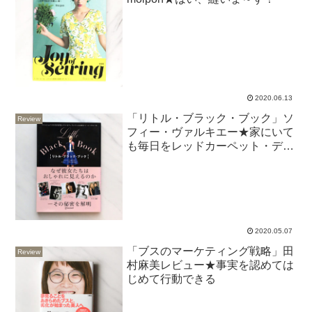
2020.06.13
「リトル・ブラック・ブック」ソ
Review
フィー・ヴァルキエー★家にいて
も毎日をレッドカーペット・デー
に！
2020.05.07
「ブスのマーケティング戦略」田
Review
村麻美レビュー★事実を認めては
じめて行動できる