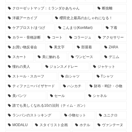
クローゼットマップ：ミランダかあちゃん
断捨離
洋裁アーカイブ
櫻田史上最高のおしゃれになる！
ケアプロスト/まつげ
こんまり(KonMari)
下着
カラー・骨格診断
コート
コラージュ
アクセサリー
お買い物反省会
美文字
部屋着
ZARA
スカート
美に触れる
ワンピース
デニム
憧れの美人
ジョンスメドレー
ジャケット
ストール・スカーフ
白シャツ
Tシャツ
ティファニーバイザヤード
ハンカチ
財布・時計・小物
美パンツ
セール
シャネル
誰でも美しくなれる10の法則（ティム・ガン）
ランバンのストッキング
小物セット
ユニクロ
MODALU
スタイリスト企画
ホテル
ヴァンテーヌ