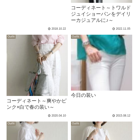
コーディネート～トワルド
ジュイショーパンをデイリ
ーカジュアルに♪～
2018.10.22
2022.11.05
Outfit
Outfit
今日の装い
コーディネート～爽やかピ
ンク×白で春の装い～
2020.04.10
2015.08.12
Outfit
Outfit