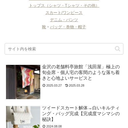
トップス（シャツ・Tシャツ・その他）
スカート/ワンピース
デニム・パンツ
靴
・
バッグ・巻物・帽子
金沢の老舗料亭旅館「浅田屋」極上の
旬会席・個人宅の客間のような落ち着
きと心地よいサービスと
2025.03.27
2025.03.28
ツイードスカート解体→白いキルティ
ング・バッグ完成【完成度マシマシの
秘訣】
2024.08.08