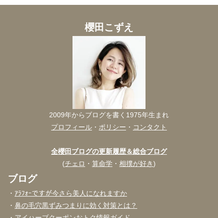
櫻田こずえ
2009年からブログを書く1975年生まれ
プロフィール
・
ポリシー
・
コンタクト
全櫻田ブログの更新履歴＆総合ブログ
(
チェロ
・
算命学
・
相撲が好き
)
ブログ
・
ｱﾗﾌｫｰですが今さら美人になれますか
・
鼻の毛穴黒ずみつまりに効く対策とは？
・
アイハーブクーポンおトク情報ガイド