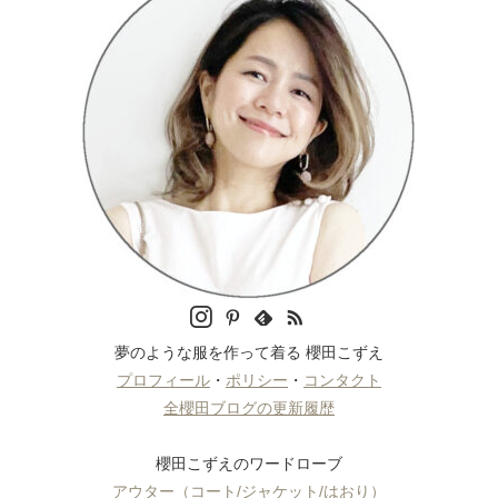
夢のような服を作って着る 櫻田こずえ
プロフィール
・
ポリシー
・
コンタクト
全櫻田ブログの更新履歴
櫻田こずえのワードローブ
アウター（コート/ジャケット/はおり）