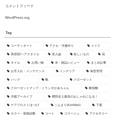
コメントフィード
WordPress.org
Tag
コーディネート
アクセ・洋服作り
メイク
美容院/ヘアスタイル
美人論
欲しいもの
花
ネイル
お買い物
本・雑誌レビュー
まとめ記事
お手入れ・メンテナンス
インテリア
体型管理
バッグ
靴
クローゼット
クローゼットマップ：ミランダかあちゃん
断捨離
洋裁アーカイブ
櫻田史上最高のおしゃれになる！
ケアプロスト/まつげ
こんまり(KonMari)
下着
カラー・骨格診断
コート
コラージュ
アクセサリー