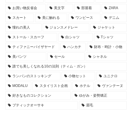
お買い物反省会
美文字
部屋着
ZARA
スカート
美に触れる
ワンピース
デニム
憧れの美人
ジョンスメドレー
ジャケット
ストール・スカーフ
白シャツ
Tシャツ
ティファニーバイザヤード
ハンカチ
財布・時計・小物
美パンツ
セール
シャネル
誰でも美しくなれる10の法則（ティム・ガン）
ランバンのストッキング
小物セット
ユニクロ
MODALU
スタイリスト企画
ホテル
ヴァンテーヌ
好きなものコレクション
ゆがみ・姿勢矯正
ブティックオーサキ
眉毛