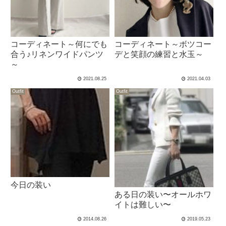
コーディネート～何にでも
コーディネート～ボツコー
合う♪リネンワイドパンツ
デと笑顔の練習と水玉～
～
2021.08.25
2021.04.03
Outfit
Outfit
今日の装い
ある日の装い〜オールホワ
イトは難しい〜
2014.08.26
2019.05.23