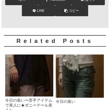
LINE
コピー
Related Posts
Outfit
Outfit
今日の装い〜苦手アイテム
今日の装い
で美人に★ポニーテール美