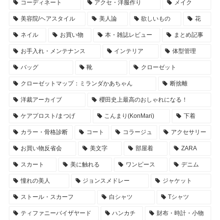
コーディネート
アクセ・洋服作り
メイク
美容院/ヘアスタイル
美人論
欲しいもの
花
ネイル
お買い物
本・雑誌レビュー
まとめ記事
お手入れ・メンテナンス
インテリア
体型管理
バッグ
靴
クローゼット
クローゼットマップ：ミランダかあちゃん
断捨離
洋裁アーカイブ
櫻田史上最高のおしゃれになる！
ケアプロスト/まつげ
こんまり(KonMari)
下着
カラー・骨格診断
コート
コラージュ
アクセサリー
お買い物反省会
美文字
部屋着
ZARA
スカート
美に触れる
ワンピース
デニム
憧れの美人
ジョンスメドレー
ジャケット
ストール・スカーフ
白シャツ
Tシャツ
ティファニーバイザヤード
ハンカチ
財布・時計・小物