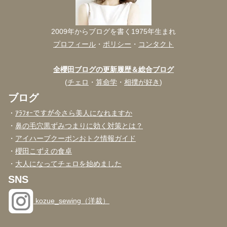
2009年からブログを書く1975年生まれ
プロフィール
・
ポリシー
・
コンタクト
全櫻田ブログの更新履歴＆総合ブログ
(
チェロ
・
算命学
・
相撲が好き
)
ブログ
・
ｱﾗﾌｫｰですが今さら美人になれますか
・
鼻の毛穴黒ずみつまりに効く対策とは？
・
アイハーブクーポンおトク情報ガイド
・
櫻田こずえの食卓
・
大人になってチェロを始めました
SNS
kozue_sewing（洋裁）