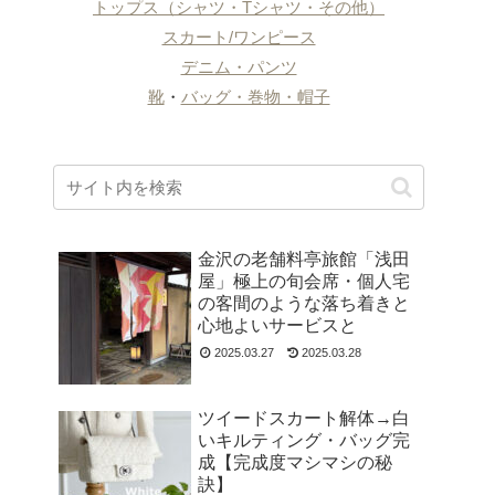
トップス（シャツ・Tシャツ・その他）
スカート/ワンピース
デニム・パンツ
靴
・
バッグ・巻物・帽子
金沢の老舗料亭旅館「浅田
屋」極上の旬会席・個人宅
の客間のような落ち着きと
心地よいサービスと
2025.03.27
2025.03.28
ツイードスカート解体→白
いキルティング・バッグ完
成【完成度マシマシの秘
訣】