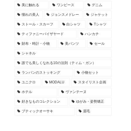
美に触れる
ワンピース
デニム
憧れの美人
ジョンスメドレー
ジャケット
ストール・スカーフ
白シャツ
Tシャツ
ティファニーバイザヤード
ハンカチ
財布・時計・小物
美パンツ
セール
シャネル
誰でも美しくなれる10の法則（ティム・ガン）
ランバンのストッキング
小物セット
ユニクロ
MODALU
スタイリスト企画
ホテル
ヴァンテーヌ
好きなものコレクション
ゆがみ・姿勢矯正
ブティックオーサキ
眉毛