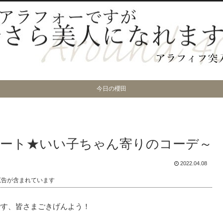
今日の櫻田
ート★いい子ちゃん寄りのコーデ～
2022.04.08
広告が含まれています
です、皆さまごきげんよう！