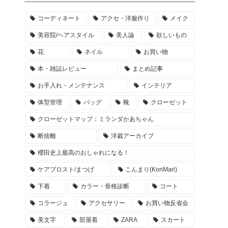
コーディネート
アクセ・洋服作り
メイク
美容院/ヘアスタイル
美人論
欲しいもの
花
ネイル
お買い物
本・雑誌レビュー
まとめ記事
お手入れ・メンテナンス
インテリア
体型管理
バッグ
靴
クローゼット
クローゼットマップ：ミランダかあちゃん
断捨離
洋裁アーカイブ
櫻田史上最高のおしゃれになる！
ケアプロスト/まつげ
こんまり(KonMari)
下着
カラー・骨格診断
コート
コラージュ
アクセサリー
お買い物反省会
美文字
部屋着
ZARA
スカート