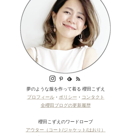
夢のような服を作って着る 櫻田こずえ
プロフィール
・
ポリシー
・
コンタクト
全櫻田ブログの更新履歴
櫻田こずえのワードローブ
アウター（コート/ジャケット/はおり）