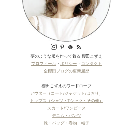
夢のような服を作って着る 櫻田こずえ
プロフィール
・
ポリシー
・
コンタクト
全櫻田ブログの更新履歴
櫻田こずえのワードローブ
アウター（コート/ジャケット/はおり）
トップス（シャツ・Tシャツ・その他）
スカート/ワンピース
デニム・パンツ
靴
・
バッグ・巻物・帽子