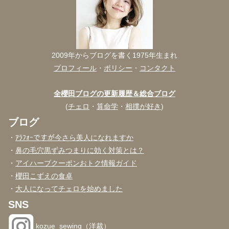
2009年からブログを書く1975年生まれ
プロフィール
・
ポリシー
・
コンタクト
全櫻田ブログの更新履歴＆総合ブログ
(
チェロ
・
算命学
・
相撲が好き
)
ブログ
・
ｱﾗﾌｫｰですが今さら美人になれますか
・
鼻の毛穴黒ずみつまりに効く対策とは？
・
アイハーブクーポンおトク情報ガイド
・
櫻田こずえの食卓
・
大人になってチェロを始めました
SNS
kozue_sewing（洋裁）