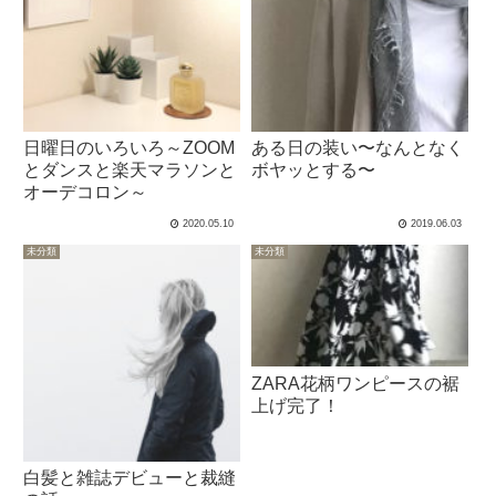
日曜日のいろいろ～ZOOM
ある日の装い〜なんとなく
とダンスと楽天マラソンと
ボヤッとする〜
オーデコロン～
2020.05.10
2019.06.03
未分類
未分類
ZARA花柄ワンピースの裾
上げ完了！
白髪と雑誌デビューと裁縫