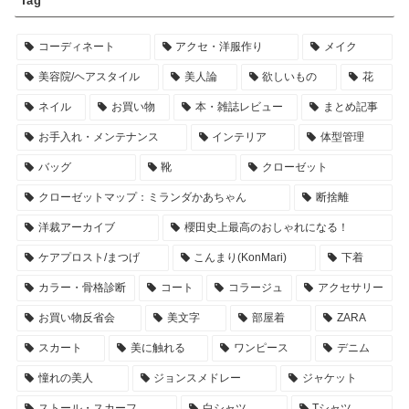
Tag
コーディネート
アクセ・洋服作り
メイク
美容院/ヘアスタイル
美人論
欲しいもの
花
ネイル
お買い物
本・雑誌レビュー
まとめ記事
お手入れ・メンテナンス
インテリア
体型管理
バッグ
靴
クローゼット
クローゼットマップ：ミランダかあちゃん
断捨離
洋裁アーカイブ
櫻田史上最高のおしゃれになる！
ケアプロスト/まつげ
こんまり(KonMari)
下着
カラー・骨格診断
コート
コラージュ
アクセサリー
お買い物反省会
美文字
部屋着
ZARA
スカート
美に触れる
ワンピース
デニム
憧れの美人
ジョンスメドレー
ジャケット
ストール・スカーフ
白シャツ
Tシャツ