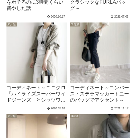
をポチるのに3時間くらい
クラシックなFURLAバッ
費やした話
グ～
2020.10.17
2021.07.03
未分類
未分類
コーディネート～ユニクロ
コーディネート～コンバー
「ハイライズスーパーワイ
ス・ステラマッカートニー
ドジーンズ」とシャツワン
のバッグでアクセント～
ピで脱ツッパリ～
2020.05.18
2021.11.17
未分類
Outfit