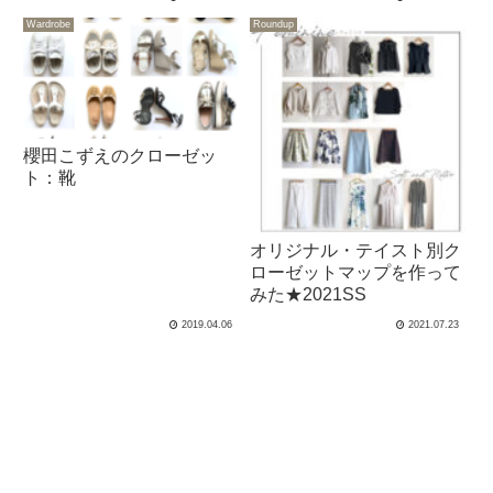
Wardrobe
Roundup
櫻田こずえのクローゼッ
ト：靴
オリジナル・テイスト別ク
ローゼットマップを作って
みた★2021SS
2019.04.06
2021.07.23