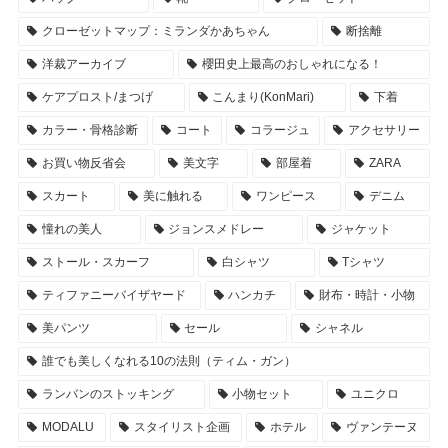
クローゼットマップ：ミランダかあちゃん
断捨離
洋裁アーカイブ
櫻田史上最高のおしゃれになる！
ケアプロスト/まつげ
こんまり(KonMari)
下着
カラー・骨格診断
コート
コラージュ
アクセサリー
お買い物反省会
美文字
部屋着
ZARA
スカート
美に触れる
ワンピース
デニム
憧れの美人
ジョンスメドレー
ジャケット
ストール・スカーフ
白シャツ
Tシャツ
ティファニーバイザヤード
ハンカチ
財布・時計・小物
美パンツ
セール
シャネル
誰でも美しくなれる10の法則（ティム・ガン）
ランバンのストッキング
小物セット
ユニクロ
MODALU
スタイリスト企画
ホテル
ヴァンテーヌ