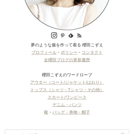
夢のような服を作って着る 櫻田こずえ
プロフィール
・
ポリシー
・
コンタクト
全櫻田ブログの更新履歴
櫻田こずえのワードローブ
アウター（コート/ジャケット/はおり）
トップス（シャツ・Tシャツ・その他）
スカート/ワンピース
デニム・パンツ
靴
・
バッグ・巻物・帽子