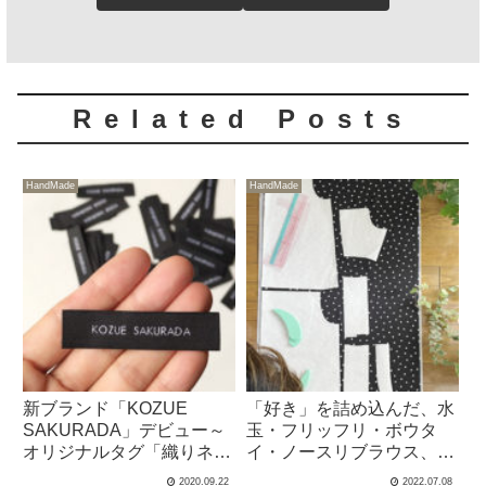
Related Posts
HandMade
HandMade
新ブランド「KOZUE
「好き」を詰め込んだ、水
SAKURADA」デビュー～
玉・フリッフリ・ボウタ
オリジナルタグ「織りネー
イ・ノースリブラウス、作
ム」作りました～
ります！
2020.09.22
2022.07.08