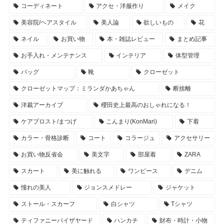
コーディネート
アクセ・洋服作り
メイク
美容院/ヘアスタイル
美人論
欲しいもの
花
ネイル
お買い物
本・雑誌レビュー
まとめ記事
お手入れ・メンテナンス
インテリア
体型管理
バッグ
靴
クローゼット
クローゼットマップ：ミランダかあちゃん
断捨離
洋裁アーカイブ
櫻田史上最高のおしゃれになる！
ケアプロスト/まつげ
こんまり(KonMari)
下着
カラー・骨格診断
コート
コラージュ
アクセサリー
お買い物反省会
美文字
部屋着
ZARA
スカート
美に触れる
ワンピース
デニム
憧れの美人
ジョンスメドレー
ジャケット
ストール・スカーフ
白シャツ
Tシャツ
ティファニーバイザヤード
ハンカチ
財布・時計・小物