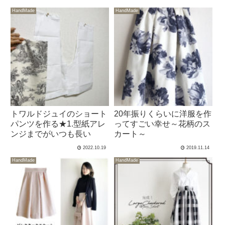
HandMade
HandMade
トワルドジュイのショート
20年振りくらいに洋服を作
パンツを作る★1.型紙アレ
ってすごい幸せ～花柄のス
ンジまでがいつも長い
カート～
2022.10.19
2019.11.14
HandMade
HandMade