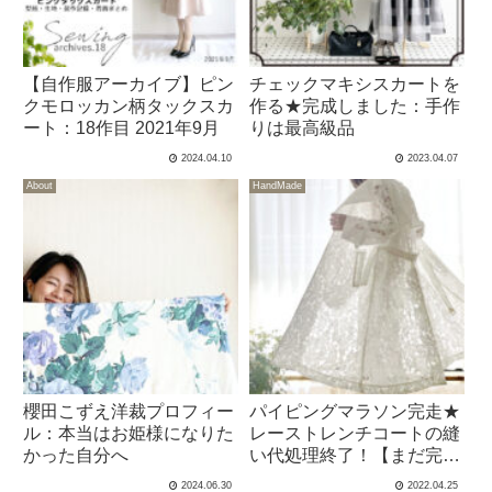
【自作服アーカイブ】ピン
チェックマキシスカートを
クモロッカン柄タックスカ
作る★完成しました：手作
ート：18作目 2021年9月
りは最高級品
2024.04.10
2023.04.07
About
HandMade
櫻田こずえ洋裁プロフィー
パイピングマラソン完走★
ル：本当はお姫様になりた
レーストレンチコートの縫
かった自分へ
い代処理終了！【まだ完成
していません】
2024.06.30
2022.04.25