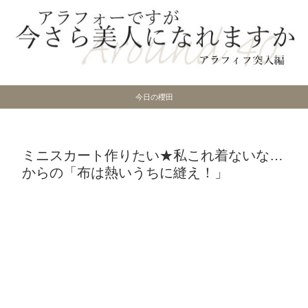
今日の櫻田
ミニスカート作りたい★私これ着ないな…
からの「布は熱いうちに縫え！」