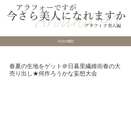
今日の櫻田
春夏の生地をゲット＠日暮里繊維街春の大
売り出し★何作ろうかな妄想大会