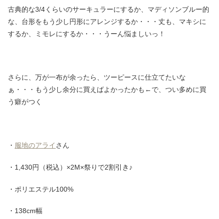
古典的な3/4くらいのサーキュラーにするか、マディソンブルー的
な、台形をもう少し円形にアレンジするか・・・丈も、マキシに
するか、ミモレにするか・・・うーん悩ましいっ！
さらに、万が一布が余ったら、ツーピースに仕立てたいな
ぁ・・・もう少し余分に買えばよかったかも←で、つい多めに買
う癖がつく
・
服地のアライ
さん
・1,430円（税込）×2M×祭りで2割引き♪
・ポリエステル100%
・138cm幅