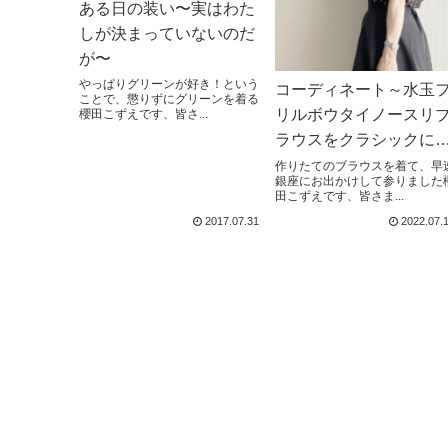
ある日の装い〜実はわた
しが決まっていないのだ
が〜
やっぱりグリーンが好き！という
コーディネート～水玉
ことで、懲りずにグリーンを着る
リルボウタイノースリ
櫻田こずえです、皆さ...
ラウスをクラシックに
てみた～
作りたてのブラウスを着て、早
銀座にお出かけして参りました
田こずえです、皆さま...
2017.07.31
2022.07.