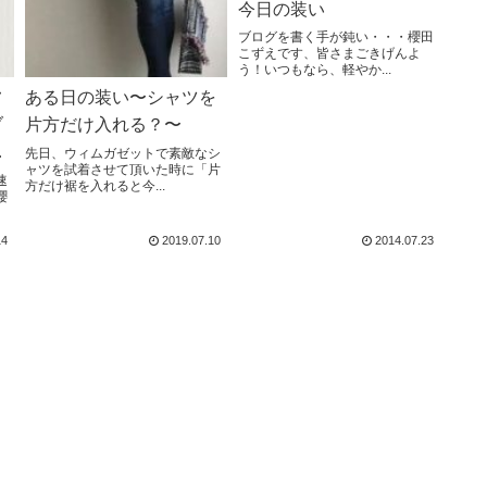
今日の装い
ブログを書く手が鈍い・・・櫻田
こずえです、皆さまごきげんよ
う！いつもなら、軽やか...
フ
ある日の装い〜シャツを
ブ
片方だけ入れる？〜
着
先日、ウィムガゼットで素敵なシ
ャツを試着させて頂いた時に「片
速
方だけ裾を入れると今...
櫻
14
2019.07.10
2014.07.23