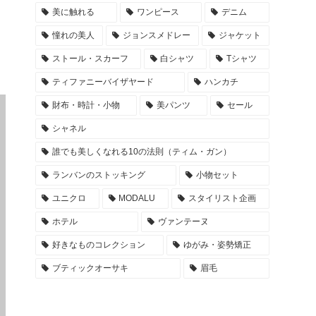
美に触れる
ワンピース
デニム
憧れの美人
ジョンスメドレー
ジャケット
ストール・スカーフ
白シャツ
Tシャツ
ティファニーバイザヤード
ハンカチ
財布・時計・小物
美パンツ
セール
シャネル
誰でも美しくなれる10の法則（ティム・ガン）
ランバンのストッキング
小物セット
ユニクロ
MODALU
スタイリスト企画
ホテル
ヴァンテーヌ
好きなものコレクション
ゆがみ・姿勢矯正
ブティックオーサキ
眉毛