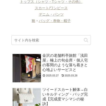
トップス（シャツ・Tシャツ・その他）
スカート/ワンピース
デニム・パンツ
靴
・
バッグ・巻物・帽子
金沢の老舗料亭旅館「浅田
屋」極上の旬会席・個人宅
の客間のような落ち着きと
心地よいサービスと
2025.03.27
2025.03.28
ツイードスカート解体→白
いキルティング・バッグ完
成【完成度マシマシの秘
訣】