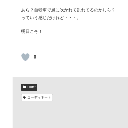
あら？自転車で風に吹かれて乱れてるのかしら？
っていう感じだけれど・・・。
明日こそ！
0
Outfit
コーディネート