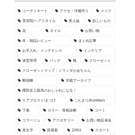
コーディネート
アクセ・洋服作り
メイク
美容院/ヘアスタイル
美人論
欲しいもの
花
ネイル
お買い物
本・雑誌レビュー
まとめ記事
お手入れ・メンテナンス
インテリア
体型管理
バッグ
靴
クローゼット
クローゼットマップ：ミランダかあちゃん
断捨離
洋裁アーカイブ
櫻田史上最高のおしゃれになる！
ケアプロスト/まつげ
こんまり(KonMari)
下着
カラー・骨格診断
コート
コラージュ
アクセサリー
お買い物反省会
美文字
部屋着
ZARA
スカート