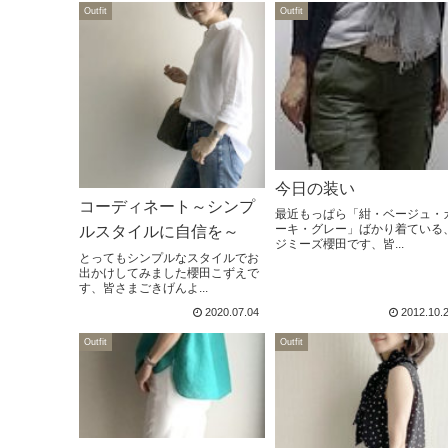
Outfit
Outfit
今日の装い
コーディネート～シンプ
最近もっぱら「紺・ベージュ・
ーキ・グレー」ばかり着ている
ルスタイルに自信を～
ジミーズ櫻田です、皆...
とってもシンプルなスタイルでお
出かけしてみました櫻田こずえで
す、皆さまごきげんよ...
2020.07.04
2012.10.
Outfit
Outfit