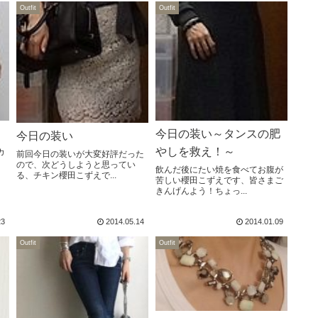
Outfit
Outfit
今日の装い～タンスの肥
今日の装い
やしを救え！～
カ
前回今日の装いが大変好評だった
、
ので、次どうしようと思ってい
飲んだ後にたい焼を食べてお腹が
る、チキン櫻田こずえで...
苦しい櫻田こずえです、皆さまご
きんげんよう！ちょっ...
23
2014.05.14
2014.01.09
Outfit
Outfit