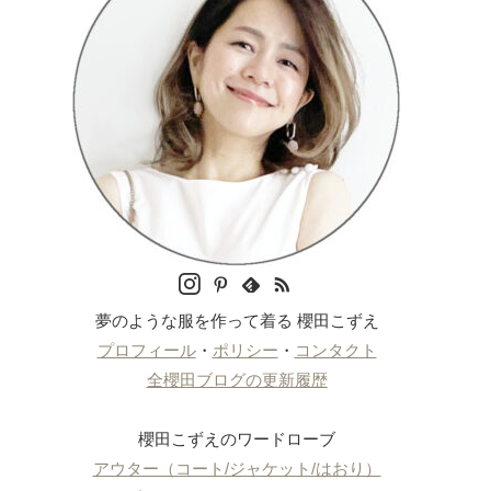
夢のような服を作って着る 櫻田こずえ
プロフィール
・
ポリシー
・
コンタクト
全櫻田ブログの更新履歴
櫻田こずえのワードローブ
アウター（コート/ジャケット/はおり）