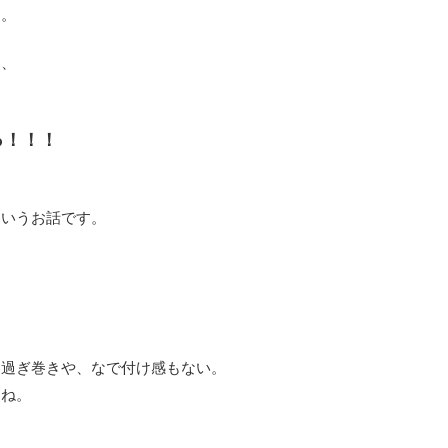
」。
な、
っ！！！
、
というお話です。
り過ぎ巻きや、なで付け感もない。
よね。