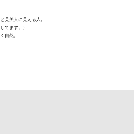
ッと見美人に見える人。
指してます。）
なく自然。