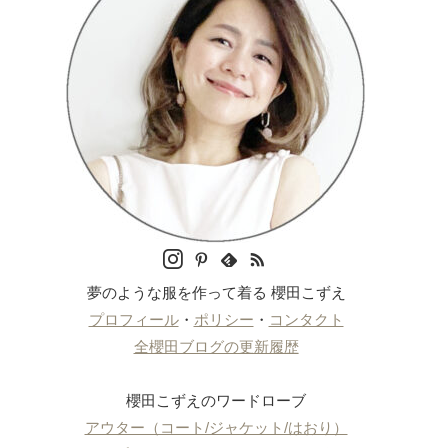
夢のような服を作って着る 櫻田こずえ
プロフィール
・
ポリシー
・
コンタクト
全櫻田ブログの更新履歴
櫻田こずえのワードローブ
アウター（コート/ジャケット/はおり）