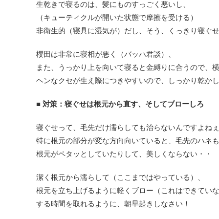
生乾きで寝るのは、髪にものすっごく悪いし、
（キューティクルが開いた状態で摩擦を受ける）
非衛生的（寝具に湿気が）だし、そう、くっきり寝ぐ
櫻田は非常に寝相が悪く（バッハ君談）、
また、うっかり上を向いて寝ると金縛りに合うので、
ヘンなクセが生え際につきやすいので、しっかり乾か
■ 対策：寝ぐせは根元から直す、そしてブローしろ
寝ぐせって、毛先だけ濡らしても治らないんですよね
特に根元の部分が変な方向向いていると、毛先のハネ
根元がペタッとしていたりして、美しくならない・・
潔く根元から濡らして（ここまではやっている）、
根元を立ち上げるように軽くブロー（これはできてい
する時間を取れるように、朝早起きしなさい！