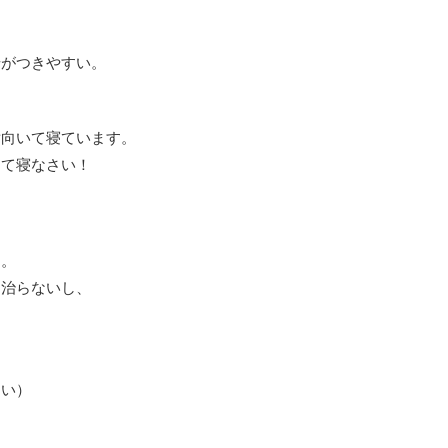
せがつきやすい。
横向いて寝ています。
して寝なさい！
ぇ。
も治らないし、
ない）