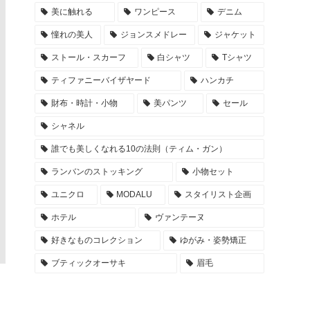
美に触れる
ワンピース
デニム
憧れの美人
ジョンスメドレー
ジャケット
ストール・スカーフ
白シャツ
Tシャツ
ティファニーバイザヤード
ハンカチ
財布・時計・小物
美パンツ
セール
シャネル
誰でも美しくなれる10の法則（ティム・ガン）
ランバンのストッキング
小物セット
ユニクロ
MODALU
スタイリスト企画
ホテル
ヴァンテーヌ
好きなものコレクション
ゆがみ・姿勢矯正
ブティックオーサキ
眉毛