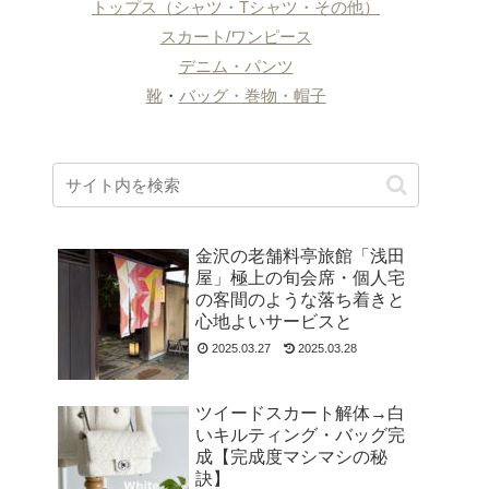
トップス（シャツ・Tシャツ・その他）
スカート/ワンピース
デニム・パンツ
靴
・
バッグ・巻物・帽子
金沢の老舗料亭旅館「浅田
屋」極上の旬会席・個人宅
の客間のような落ち着きと
心地よいサービスと
2025.03.27
2025.03.28
ツイードスカート解体→白
いキルティング・バッグ完
成【完成度マシマシの秘
訣】