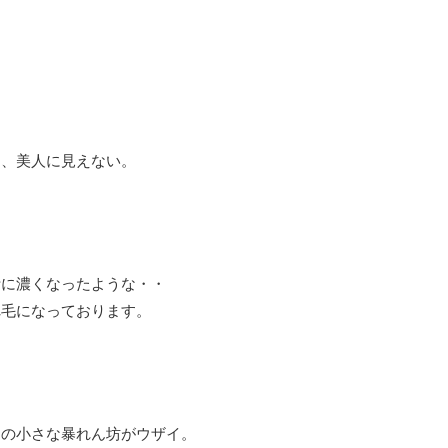
と、美人に見えない。
計に濃くなったような・・
れ毛になっております。
この小さな暴れん坊がウザイ。