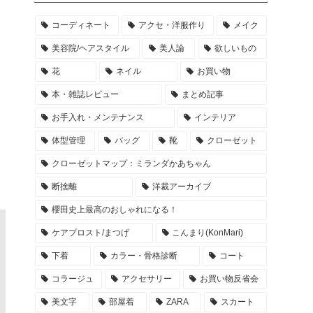
コーディネート
アクセ・洋服作り
メイク
美容院/ヘアスタイル
美人論
欲しいもの
花
ネイル
お買い物
本・雑誌レビュー
まとめ記事
お手入れ・メンテナンス
インテリア
体型管理
バッグ
靴
クローゼット
クローゼットマップ：ミランダかあちゃん
断捨離
洋裁アーカイブ
櫻田史上最高のおしゃれになる！
ケアプロスト/まつげ
こんまり(KonMari)
下着
カラー・骨格診断
コート
コラージュ
アクセサリー
お買い物反省会
美文字
部屋着
ZARA
スカート