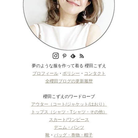
夢のような服を作って着る 櫻田こずえ
プロフィール
・
ポリシー
・
コンタクト
全櫻田ブログの更新履歴
櫻田こずえのワードローブ
アウター（コート/ジャケット/はおり）
トップス（シャツ・Tシャツ・その他）
スカート/ワンピース
デニム・パンツ
靴
・
バッグ・巻物・帽子