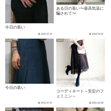
ある日の装い〜最高気温に
騙されて〜
今日の装い
2015.07.21
2019.03.02
Outfit
Outfit
今日の装い
コーディネート～安定のフ
ェミニン～
2015.07.07
2021.02.09
Outfit
Outfit