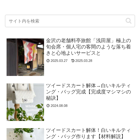
金沢の老舗料亭旅館「浅田屋」極上の
旬会席・個人宅の客間のような落ち着
きと心地よいサービスと
2025.03.27
2025.03.28
ツイードスカート解体→白いキルティ
ング・バッグ完成【完成度マシマシの
秘訣】
2024.08.08
ツイードスカート解体！白いキルティ
ング・バッグ作ります【材料解説】