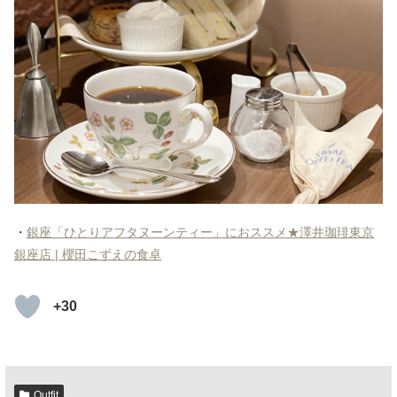
・
銀座「ひとりアフタヌーンティー」におススメ★澤井珈琲東京
銀座店 | 櫻田こずえの食卓
+30
Outfit