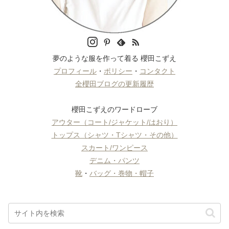
夢のような服を作って着る 櫻田こずえ
プロフィール
・
ポリシー
・
コンタクト
全櫻田ブログの更新履歴
櫻田こずえのワードローブ
アウター（コート/ジャケット/はおり）
トップス（シャツ・Tシャツ・その他）
スカート/ワンピース
デニム・パンツ
靴
・
バッグ・巻物・帽子