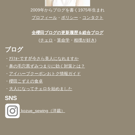
2009年からブログを書く1975年生まれ
プロフィール
・
ポリシー
・
コンタクト
全櫻田ブログの更新履歴＆総合ブログ
(
チェロ
・
算命学
・
相撲が好き
)
ブログ
・
ｱﾗﾌｫｰですが今さら美人になれますか
・
鼻の毛穴黒ずみつまりに効く対策とは？
・
アイハーブクーポンおトク情報ガイド
・
櫻田こずえの食卓
・
大人になってチェロを始めました
SNS
kozue_sewing（洋裁）