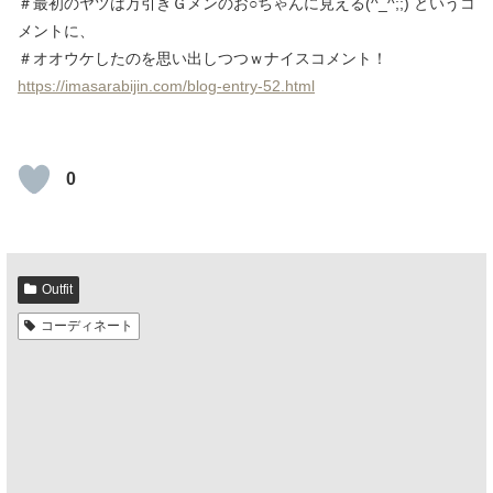
＃最初のヤツは万引きＧメンのお○ちゃんに見える(^_^;;) というコ
メントに、
＃オオウケしたのを思い出しつつｗナイスコメント！
https://imasarabijin.com/blog-entry-52.html
0
Outfit
コーディネート