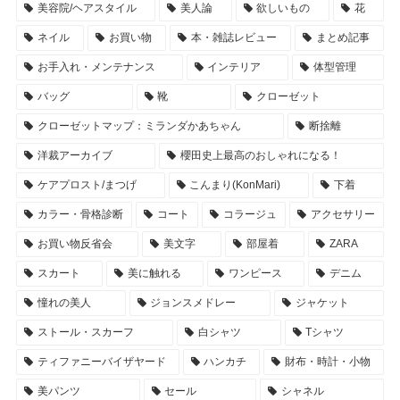
美容院/ヘアスタイル
美人論
欲しいもの
花
ネイル
お買い物
本・雑誌レビュー
まとめ記事
お手入れ・メンテナンス
インテリア
体型管理
バッグ
靴
クローゼット
クローゼットマップ：ミランダかあちゃん
断捨離
洋裁アーカイブ
櫻田史上最高のおしゃれになる！
ケアプロスト/まつげ
こんまり(KonMari)
下着
カラー・骨格診断
コート
コラージュ
アクセサリー
お買い物反省会
美文字
部屋着
ZARA
スカート
美に触れる
ワンピース
デニム
憧れの美人
ジョンスメドレー
ジャケット
ストール・スカーフ
白シャツ
Tシャツ
ティファニーバイザヤード
ハンカチ
財布・時計・小物
美パンツ
セール
シャネル