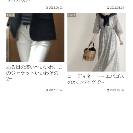
2015.06.03
2015.03.04
Outfit
Outfit
ある日の装い〜いいわ、こ
のジャケットいいわその
コーディネート～エバゴス
2〜
のかごバッグで～
2017.01.24
2021.05.06