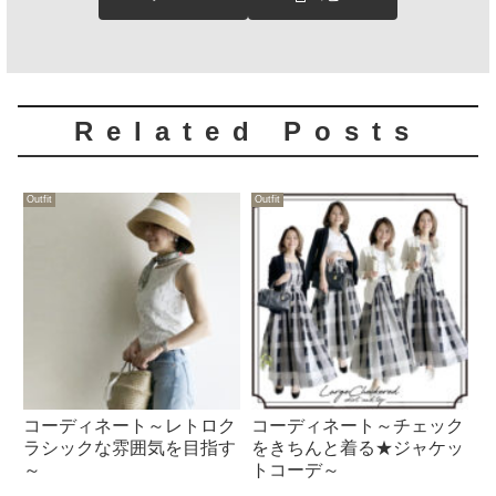
Related Posts
Outfit
Outfit
コーディネート～レトロク
コーディネート～チェック
ラシックな雰囲気を目指す
をきちんと着る★ジャケッ
～
トコーデ～