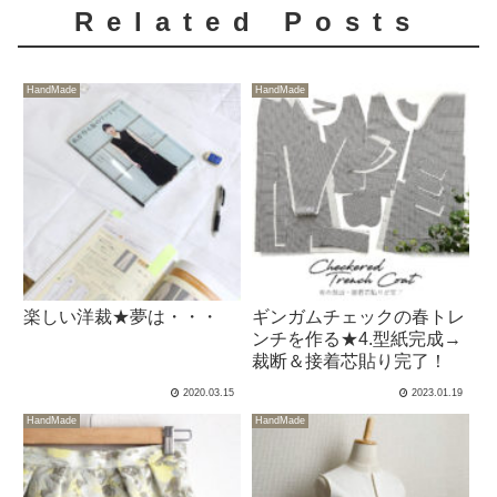
Related Posts
HandMade
HandMade
楽しい洋裁★夢は・・・
ギンガムチェックの春トレ
ンチを作る★4.型紙完成→
裁断＆接着芯貼り完了！
2020.03.15
2023.01.19
HandMade
HandMade