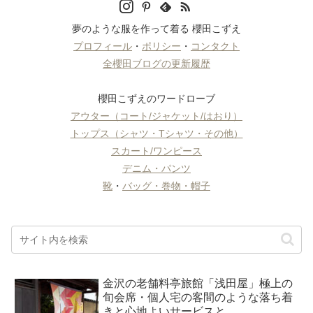
夢のような服を作って着る 櫻田こずえ
プロフィール
・
ポリシー
・
コンタクト
全櫻田ブログの更新履歴
櫻田こずえのワードローブ
アウター（コート/ジャケット/はおり）
トップス（シャツ・Tシャツ・その他）
スカート/ワンピース
デニム・パンツ
靴
・
バッグ・巻物・帽子
金沢の老舗料亭旅館「浅田屋」極上の
旬会席・個人宅の客間のような落ち着
きと心地よいサービスと