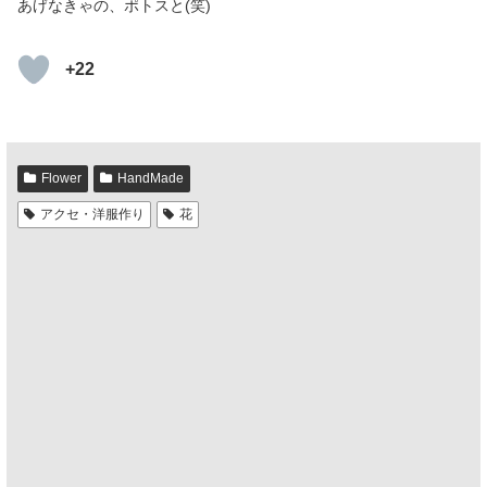
あげなきゃの、ポトスと(笑)
+22
Flower
HandMade
アクセ・洋服作り
花