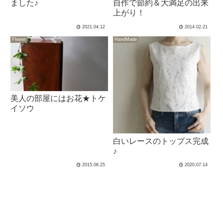
ました♪
自作で節約＆大満足の出来
上がり！
2021.04.12
2014.02.21
Flower
HandMade
美人の部屋にはお花★トケ
イソウ
白いレースのトップス完成
♪
2015.06.25
2020.07.14