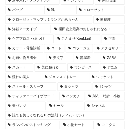
お手入れ・メンテナンス
インテリア
体型管理
バッグ
靴
クローゼット
クローゼットマップ：ミランダかあちゃん
断捨離
洋裁アーカイブ
櫻田史上最高のおしゃれになる！
ケアプロスト/まつげ
こんまり(KonMari)
下着
カラー・骨格診断
コート
コラージュ
アクセサリー
お買い物反省会
美文字
部屋着
ZARA
スカート
美に触れる
ワンピース
デニム
憧れの美人
ジョンスメドレー
ジャケット
ストール・スカーフ
白シャツ
Tシャツ
ティファニーバイザヤード
ハンカチ
財布・時計・小物
美パンツ
セール
シャネル
誰でも美しくなれる10の法則（ティム・ガン）
ランバンのストッキング
小物セット
ユニクロ