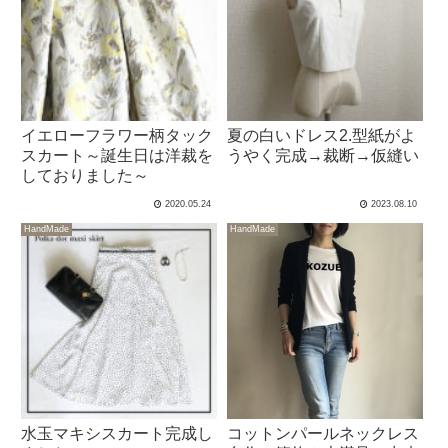
イエローフラワー柄タック
夏の白いドレス2.型紙がよ
スカート～誕生日は洋裁を
うやく完成→裁断→仮縫い
しておりました～
2020.05.24
2023.08.10
HandMade
HandMade
水玉マキシスカート完成し
コットンパールネックレス