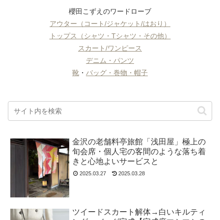
櫻田こずえのワードローブ
アウター（コート/ジャケット/はおり）
トップス（シャツ・Tシャツ・その他）
スカート/ワンピース
デニム・パンツ
靴
・
バッグ・巻物・帽子
金沢の老舗料亭旅館「浅田屋」極上の
旬会席・個人宅の客間のような落ち着
きと心地よいサービスと
2025.03.27
2025.03.28
ツイードスカート解体→白いキルティ