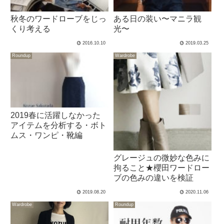
秋冬のワードローブをじっ
ある日の装い〜マニラ観
くり考える
光〜
2016.10.10
2019.03.25
Roundup
Wardrobe
2019春に活躍しなかった
アイテムを分析する・ボト
ムス・ワンピ・靴編
グレージュの微妙な色みに
拘ること★櫻田ワードロー
ブの色みの違いを検証
2019.08.20
2020.11.06
Wardrobe
Roundup