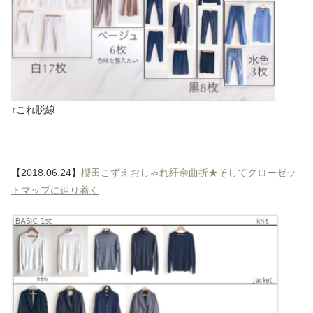
↑これ脱線
【2018.06.24】
櫻田こずえおしゃれ紆余曲折★そしてクローゼッ
トマップに辿り着く