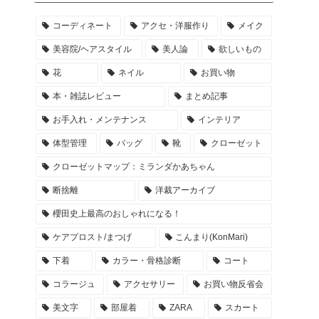
コーディネート
アクセ・洋服作り
メイク
美容院/ヘアスタイル
美人論
欲しいもの
花
ネイル
お買い物
本・雑誌レビュー
まとめ記事
お手入れ・メンテナンス
インテリア
体型管理
バッグ
靴
クローゼット
クローゼットマップ：ミランダかあちゃん
断捨離
洋裁アーカイブ
櫻田史上最高のおしゃれになる！
ケアプロスト/まつげ
こんまり(KonMari)
下着
カラー・骨格診断
コート
コラージュ
アクセサリー
お買い物反省会
美文字
部屋着
ZARA
スカート