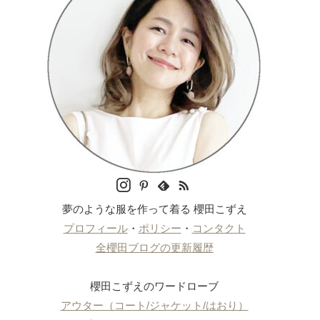
夢のような服を作って着る 櫻田こずえ
プロフィール
・
ポリシー
・
コンタクト
全櫻田ブログの更新履歴
櫻田こずえのワードローブ
アウター（コート/ジャケット/はおり）