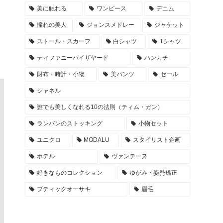
美に触れる
ワンピース
デニム
憧れの美人
ジョンスメドレー
ジャケット
ストール・スカーフ
白シャツ
Tシャツ
ティファニーバイザヤード
ハンカチ
財布・時計・小物
美パンツ
セール
シャネル
誰でも美しくなれる10の法則（ティム・ガン）
ランバンのストッキング
小物セット
ユニクロ
MODALU
スタイリスト企画
ホテル
ヴァンテーヌ
好きなものコレクション
ゆがみ・姿勢矯正
ブティックオーサキ
眉毛