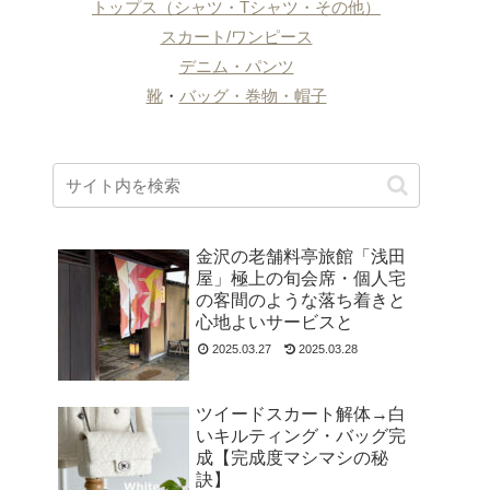
トップス（シャツ・Tシャツ・その他）
スカート/ワンピース
デニム・パンツ
靴
・
バッグ・巻物・帽子
金沢の老舗料亭旅館「浅田
屋」極上の旬会席・個人宅
の客間のような落ち着きと
心地よいサービスと
2025.03.27
2025.03.28
ツイードスカート解体→白
いキルティング・バッグ完
成【完成度マシマシの秘
訣】