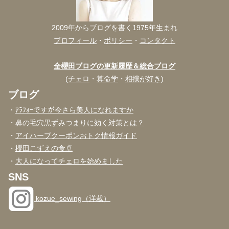
2009年からブログを書く1975年生まれ
プロフィール
・
ポリシー
・
コンタクト
全櫻田ブログの更新履歴＆総合ブログ
(
チェロ
・
算命学
・
相撲が好き
)
ブログ
・
ｱﾗﾌｫｰですが今さら美人になれますか
・
鼻の毛穴黒ずみつまりに効く対策とは？
・
アイハーブクーポンおトク情報ガイド
・
櫻田こずえの食卓
・
大人になってチェロを始めました
SNS
kozue_sewing（洋裁）