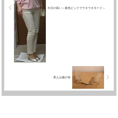
今日の装い～春色ピンクでウキウキモード～
美人は歯が命