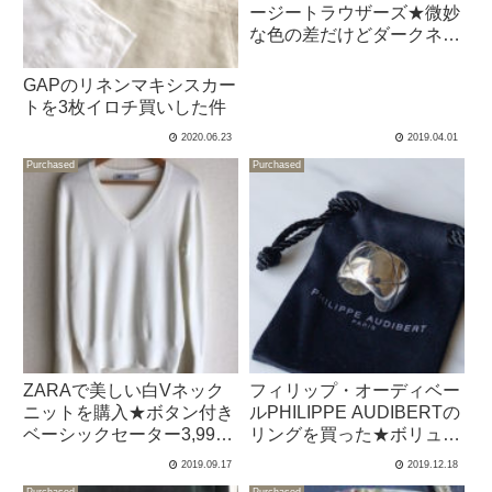
ージートラウザーズ★微妙
な色の差だけどダークネイ
ビーを購入
GAPのリネンマキシスカー
トを3枚イロチ買いした件
2020.06.23
2019.04.01
Purchased
Purchased
ZARAで美しい白Vネック
フィリップ・オーディベー
ニットを購入★ボタン付き
ルPHILIPPE AUDIBERTの
ベーシックセーター3,990
リングを買った★ボリュー
円
ム感のインパクトがお気に
2019.09.17
2019.12.18
入り！