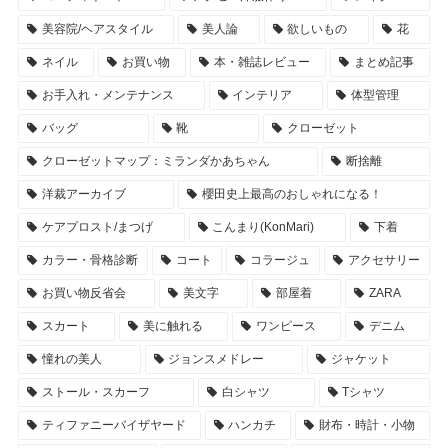
美容院/ヘアスタイル
美人論
欲しいもの
花
ネイル
お買い物
本・雑誌レビュー
まとめ記事
お手入れ・メンテナンス
インテリア
体型管理
バッグ
靴
クローゼット
クローゼットマップ：ミランダかあちゃん
断捨離
洋裁アーカイブ
櫻田史上最高のおしゃれになる！
ケアプロスト/まつげ
こんまり(KonMari)
下着
カラー・骨格診断
コート
コラージュ
アクセサリー
お買い物反省会
美文字
部屋着
ZARA
スカート
美に触れる
ワンピース
デニム
憧れの美人
ジョンスメドレー
ジャケット
ストール・スカーフ
白シャツ
Tシャツ
ティファニーバイザヤード
ハンカチ
財布・時計・小物