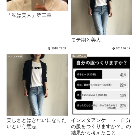
「私は美人」第二章
モテ期と美人
2018.03.09
2014.07.17
In my view
HandMade
美しさとはきれいになりた
インスタアンケート「自分
いという意志
の服をつくりますか？」の
結果から考えたこと