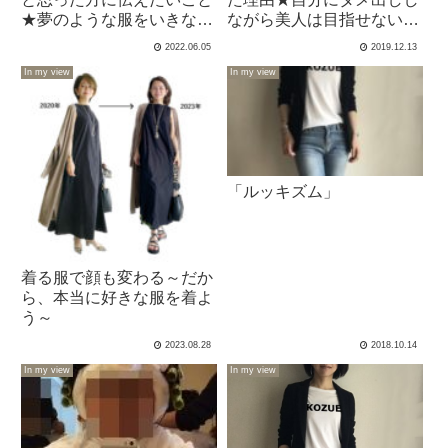
★夢のような服をいきなり
ながら美人は目指せない～
作ろう！3つのポイント
自己肯定感～
2022.06.05
2019.12.13
In my view
In my view
「ルッキズム」
着る服で顔も変わる～だか
ら、本当に好きな服を着よ
う～
2023.08.28
2018.10.14
In my view
In my view