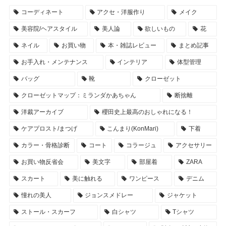
コーディネート
アクセ・洋服作り
メイク
美容院/ヘアスタイル
美人論
欲しいもの
花
ネイル
お買い物
本・雑誌レビュー
まとめ記事
お手入れ・メンテナンス
インテリア
体型管理
バッグ
靴
クローゼット
クローゼットマップ：ミランダかあちゃん
断捨離
洋裁アーカイブ
櫻田史上最高のおしゃれになる！
ケアプロスト/まつげ
こんまり(KonMari)
下着
カラー・骨格診断
コート
コラージュ
アクセサリー
お買い物反省会
美文字
部屋着
ZARA
スカート
美に触れる
ワンピース
デニム
憧れの美人
ジョンスメドレー
ジャケット
ストール・スカーフ
白シャツ
Tシャツ