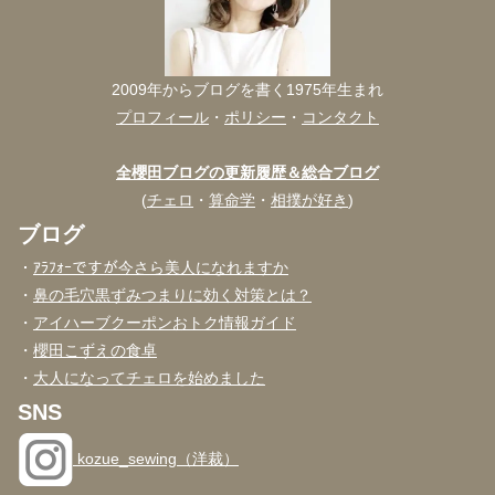
2009年からブログを書く1975年生まれ
プロフィール
・
ポリシー
・
コンタクト
全櫻田ブログの更新履歴＆総合ブログ
(
チェロ
・
算命学
・
相撲が好き
)
ブログ
・
ｱﾗﾌｫｰですが今さら美人になれますか
・
鼻の毛穴黒ずみつまりに効く対策とは？
・
アイハーブクーポンおトク情報ガイド
・
櫻田こずえの食卓
・
大人になってチェロを始めました
SNS
kozue_sewing（洋裁）