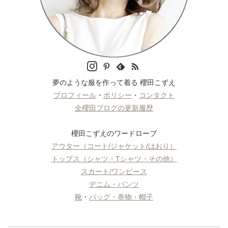
夢のような服を作って着る 櫻田こずえ
プロフィール
・
ポリシー
・
コンタクト
全櫻田ブログの更新履歴
櫻田こずえのワードローブ
アウター（コート/ジャケット/はおり）
トップス（シャツ・Tシャツ・その他）
スカート/ワンピース
デニム・パンツ
靴
・
バッグ・巻物・帽子