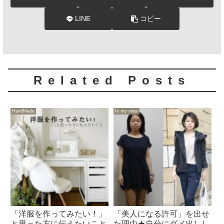
LINE
コピー
Related Posts
HandMade
In my view
「洋服を作ってみたい！」
「美人になる許可」を出せ
と思った方に伝えたいこと
た理由★自分にダメ出しし