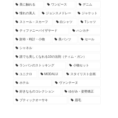
美に触れる
ワンピース
デニム
憧れの美人
ジョンスメドレー
ジャケット
ストール・スカーフ
白シャツ
Tシャツ
ティファニーバイザヤード
ハンカチ
財布・時計・小物
美パンツ
セール
シャネル
誰でも美しくなれる10の法則（ティム・ガン）
ランバンのストッキング
小物セット
ユニクロ
MODALU
スタイリスト企画
ホテル
ヴァンテーヌ
好きなものコレクション
ゆがみ・姿勢矯正
ブティックオーサキ
眉毛