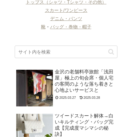
トップス（シャツ・Tシャツ・その他）
スカート/ワンピース
デニム・パンツ
靴
・
バッグ・巻物・帽子
金沢の老舗料亭旅館「浅田
屋」極上の旬会席・個人宅
の客間のような落ち着きと
心地よいサービスと
2025.03.27
2025.03.28
ツイードスカート解体→白
いキルティング・バッグ完
成【完成度マシマシの秘
訣】