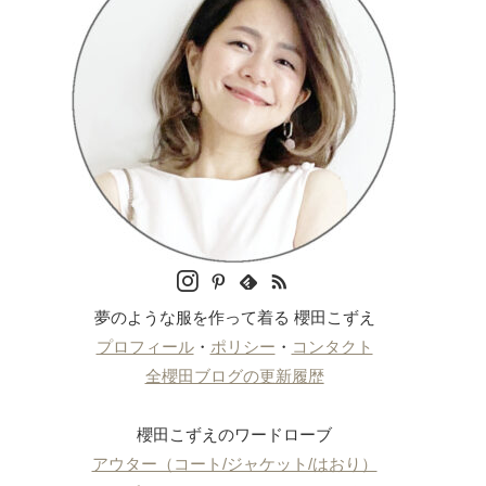
夢のような服を作って着る 櫻田こずえ
プロフィール
・
ポリシー
・
コンタクト
全櫻田ブログの更新履歴
櫻田こずえのワードローブ
アウター（コート/ジャケット/はおり）