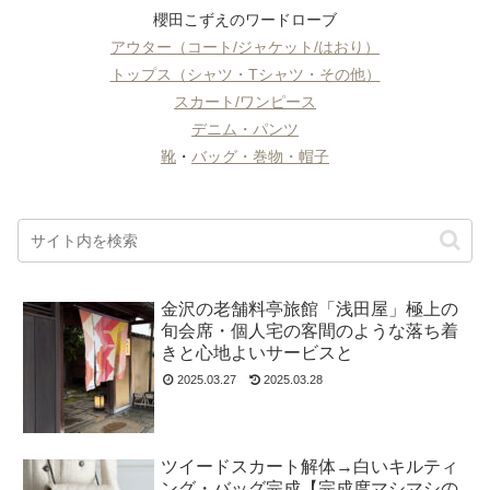
櫻田こずえのワードローブ
アウター（コート/ジャケット/はおり）
トップス（シャツ・Tシャツ・その他）
スカート/ワンピース
デニム・パンツ
靴
・
バッグ・巻物・帽子
金沢の老舗料亭旅館「浅田屋」極上の
旬会席・個人宅の客間のような落ち着
きと心地よいサービスと
2025.03.27
2025.03.28
ツイードスカート解体→白いキルティ
ング・バッグ完成【完成度マシマシの