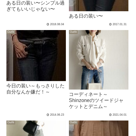
ある日の装い〜シンプル過
ぎてもいいじゃない〜
ある日の装い〜
2018.08.04
2017.01.31
Outfit
Outfit
今日の装い～もっさりした
自分なんか嫌だ！～
コーディネート～
Shinzoneのツイードジャ
ケットとデニム～
2014.06.23
2021.04.01
Outfit
Outfit