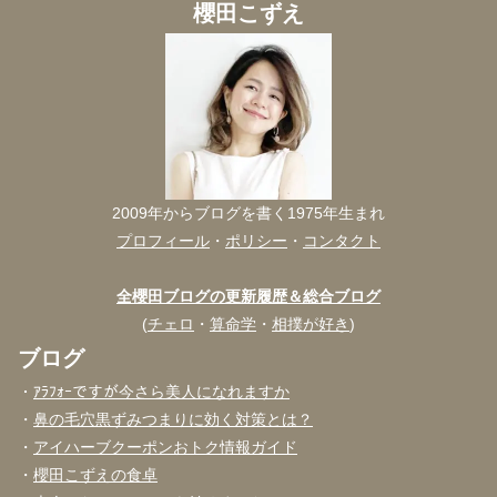
櫻田こずえ
2009年からブログを書く1975年生まれ
プロフィール
・
ポリシー
・
コンタクト
全櫻田ブログの更新履歴＆総合ブログ
(
チェロ
・
算命学
・
相撲が好き
)
ブログ
・
ｱﾗﾌｫｰですが今さら美人になれますか
・
鼻の毛穴黒ずみつまりに効く対策とは？
・
アイハーブクーポンおトク情報ガイド
・
櫻田こずえの食卓