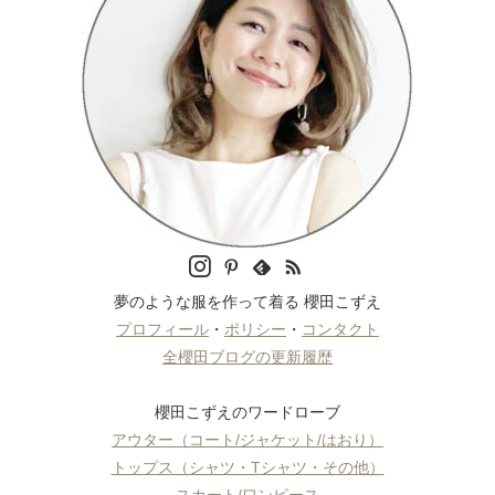
夢のような服を作って着る 櫻田こずえ
プロフィール
・
ポリシー
・
コンタクト
全櫻田ブログの更新履歴
櫻田こずえのワードローブ
アウター（コート/ジャケット/はおり）
トップス（シャツ・Tシャツ・その他）