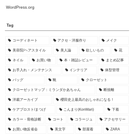
WordPress.org
Tag
コーディネート
アクセ・洋服作り
メイク
美容院/ヘアスタイル
美人論
欲しいもの
花
ネイル
お買い物
本・雑誌レビュー
まとめ記事
お手入れ・メンテナンス
インテリア
体型管理
バッグ
靴
クローゼット
クローゼットマップ：ミランダかあちゃん
断捨離
洋裁アーカイブ
櫻田史上最高のおしゃれになる！
ケアプロスト/まつげ
こんまり(KonMari)
下着
カラー・骨格診断
コート
コラージュ
アクセサリー
お買い物反省会
美文字
部屋着
ZARA