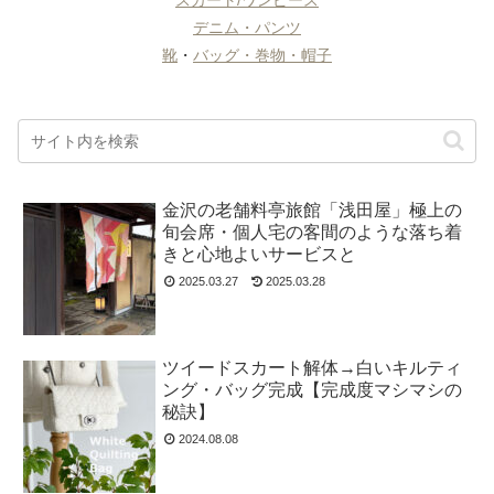
スカート/ワンピース
デニム・パンツ
靴
・
バッグ・巻物・帽子
金沢の老舗料亭旅館「浅田屋」極上の
旬会席・個人宅の客間のような落ち着
きと心地よいサービスと
2025.03.27
2025.03.28
ツイードスカート解体→白いキルティ
ング・バッグ完成【完成度マシマシの
秘訣】
2024.08.08