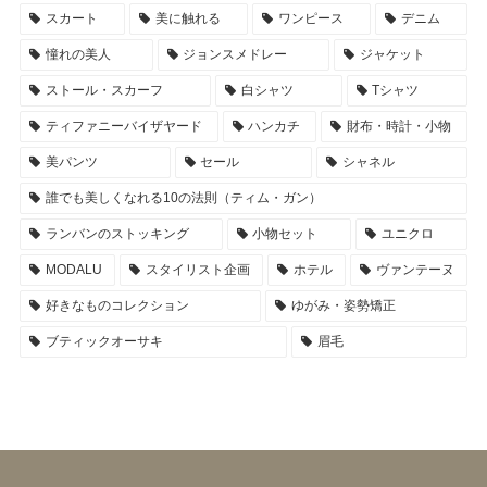
スカート
美に触れる
ワンピース
デニム
憧れの美人
ジョンスメドレー
ジャケット
ストール・スカーフ
白シャツ
Tシャツ
ティファニーバイザヤード
ハンカチ
財布・時計・小物
美パンツ
セール
シャネル
誰でも美しくなれる10の法則（ティム・ガン）
ランバンのストッキング
小物セット
ユニクロ
MODALU
スタイリスト企画
ホテル
ヴァンテーヌ
好きなものコレクション
ゆがみ・姿勢矯正
ブティックオーサキ
眉毛