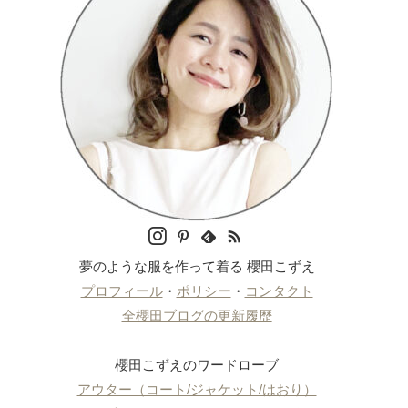
夢のような服を作って着る 櫻田こずえ
プロフィール
・
ポリシー
・
コンタクト
全櫻田ブログの更新履歴
櫻田こずえのワードローブ
アウター（コート/ジャケット/はおり）