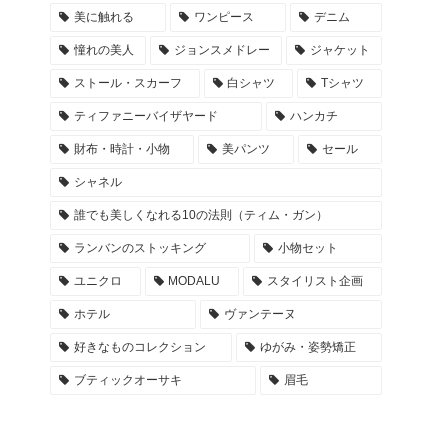
美に触れる
ワンピース
デニム
憧れの美人
ジョンスメドレー
ジャケット
ストール・スカーフ
白シャツ
Tシャツ
ティファニーバイザヤード
ハンカチ
財布・時計・小物
美パンツ
セール
シャネル
誰でも美しくなれる10の法則（ティム・ガン）
ランバンのストッキング
小物セット
ユニクロ
MODALU
スタイリスト企画
ホテル
ヴァンテーヌ
好きなものコレクション
ゆがみ・姿勢矯正
ブティックオーサキ
眉毛