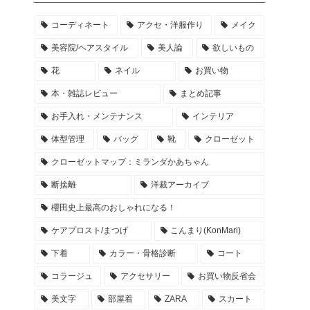
コーディネート
アクセ・洋服作り
メイク
美容院/ヘアスタイル
美人論
欲しいもの
花
ネイル
お買い物
本・雑誌レビュー
まとめ記事
お手入れ・メンテナンス
インテリア
体型管理
バッグ
靴
クローゼット
クローゼットマップ：ミランダかあちゃん
断捨離
洋裁アーカイブ
櫻田史上最高のおしゃれになる！
ケアプロスト/まつげ
こんまり(KonMari)
下着
カラー・骨格診断
コート
コラージュ
アクセサリー
お買い物反省会
美文字
部屋着
ZARA
スカート