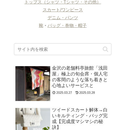
トップス（シャツ・Tシャツ・その他）
スカート/ワンピース
デニム・パンツ
靴
・
バッグ・巻物・帽子
金沢の老舗料亭旅館「浅田
屋」極上の旬会席・個人宅
の客間のような落ち着きと
心地よいサービスと
2025.03.27
2025.03.28
ツイードスカート解体→白
いキルティング・バッグ完
成【完成度マシマシの秘
訣】