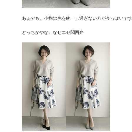
あぁでも、小物は色を統一し過ぎない方が今っぽいで
どっちかやな←なぜエセ関西弁