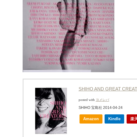
SHIHO AND GREAT CREA
posted with
ヨメレバ
SHIHO 宝島社 2014-04-24
Amazon
Kindle
楽