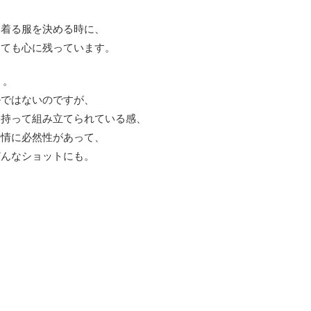
、着る服を決める時に、
とても心に残っています。
）。
ルではないのですが、
を持って組み立てられている感、
表情に必然性があって、
どんなショットにも。
。