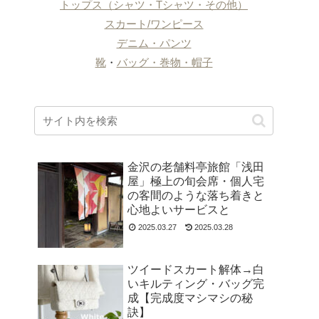
トップス（シャツ・Tシャツ・その他）
スカート/ワンピース
デニム・パンツ
靴
・
バッグ・巻物・帽子
金沢の老舗料亭旅館「浅田
屋」極上の旬会席・個人宅
の客間のような落ち着きと
心地よいサービスと
2025.03.27
2025.03.28
ツイードスカート解体→白
いキルティング・バッグ完
成【完成度マシマシの秘
訣】