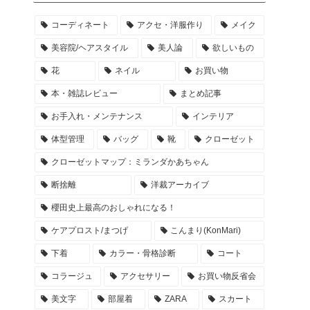
コーディネート
アクセ・洋服作り
メイク
美容院/ヘアスタイル
美人論
欲しいもの
花
ネイル
お買い物
本・雑誌レビュー
まとめ記事
お手入れ・メンテナンス
インテリア
体型管理
バッグ
靴
クローゼット
クローゼットマップ：ミランダかあちゃん
断捨離
洋裁アーカイブ
櫻田史上最高のおしゃれになる！
ケアプロスト/まつげ
こんまり(KonMari)
下着
カラー・骨格診断
コート
コラージュ
アクセサリー
お買い物反省会
美文字
部屋着
ZARA
スカート