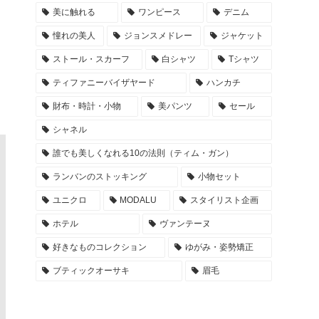
美に触れる
ワンピース
デニム
憧れの美人
ジョンスメドレー
ジャケット
ストール・スカーフ
白シャツ
Tシャツ
ティファニーバイザヤード
ハンカチ
財布・時計・小物
美パンツ
セール
シャネル
誰でも美しくなれる10の法則（ティム・ガン）
ランバンのストッキング
小物セット
ユニクロ
MODALU
スタイリスト企画
ホテル
ヴァンテーヌ
好きなものコレクション
ゆがみ・姿勢矯正
ブティックオーサキ
眉毛