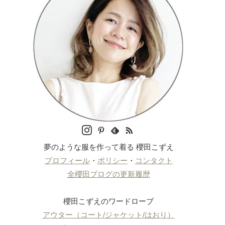
夢のような服を作って着る 櫻田こずえ
プロフィール
・
ポリシー
・
コンタクト
全櫻田ブログの更新履歴
櫻田こずえのワードローブ
アウター（コート/ジャケット/はおり）