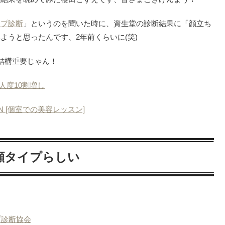
イプ診断
」というのを聞いた時に、資生堂の診断結果に「顔立ち
ようと思ったんです、2年前くらいに(笑)
結構重要じゃん！
人度10割増し
SION [個室での美容レッスン]
顔タイプらしい
。
プ診断協会