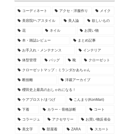
コーディネート
アクセ・洋服作り
メイク
美容院/ヘアスタイル
美人論
欲しいもの
花
ネイル
お買い物
本・雑誌レビュー
まとめ記事
お手入れ・メンテナンス
インテリア
体型管理
バッグ
靴
クローゼット
クローゼットマップ：ミランダかあちゃん
断捨離
洋裁アーカイブ
櫻田史上最高のおしゃれになる！
ケアプロスト/まつげ
こんまり(KonMari)
下着
カラー・骨格診断
コート
コラージュ
アクセサリー
お買い物反省会
美文字
部屋着
ZARA
スカート