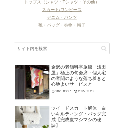
トップス（シャツ・Tシャツ・その他）
スカート/ワンピース
デニム・パンツ
靴
・
バッグ・巻物・帽子
金沢の老舗料亭旅館「浅田
屋」極上の旬会席・個人宅
の客間のような落ち着きと
心地よいサービスと
2025.03.27
2025.03.28
ツイードスカート解体→白
いキルティング・バッグ完
成【完成度マシマシの秘
訣】