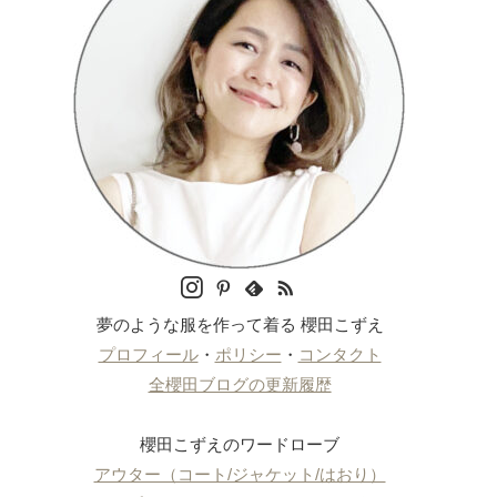
夢のような服を作って着る 櫻田こずえ
プロフィール
・
ポリシー
・
コンタクト
全櫻田ブログの更新履歴
櫻田こずえのワードローブ
アウター（コート/ジャケット/はおり）