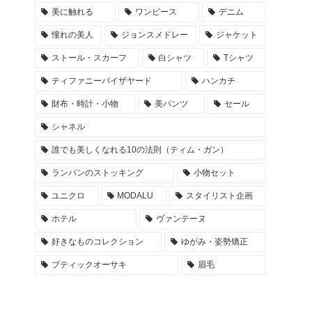
美に触れる
ワンピース
デニム
憧れの美人
ジョンスメドレー
ジャケット
ストール・スカーフ
白シャツ
Tシャツ
ティファニーバイザヤード
ハンカチ
財布・時計・小物
美パンツ
セール
シャネル
誰でも美しくなれる10の法則（ティム・ガン）
ランバンのストッキング
小物セット
ユニクロ
MODALU
スタイリスト企画
ホテル
ヴァンテーヌ
好きなものコレクション
ゆがみ・姿勢矯正
ブティックオーサキ
眉毛