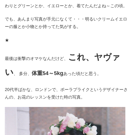
わりとグリーンとか、イエローとか、着てたんだよね～この頃。
でも、あんまり写真が手元になくて・・・明るいクリームイエロ
ーの服とか小物とか持ってた気がする。
★
これ、ヤヴァ
最後は衝撃のオマケなんだけど、
い
体重54～5kg
、 多分、
あった頃だと思う。
20代半ばかな、ロンドンで、ポーラプライクというデザイナーさ
んの、お花のレッスンを受けた時の写真。