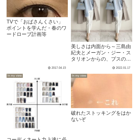
TVで「おばさんくさい」
ポイントを学んだ・春のワ
ードローブ計画等
美しさは内面から～三島由
紀夫とメーガン・ジー・ス
タリオンからの、ブスの断
末魔～
2017.04.15
2022.01.17
In my view
In my view
破れたストッキングをはか
ないぞ
コーディネート力上達に必