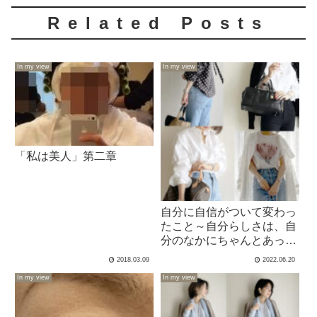
Related Posts
In my view
In my view
「私は美人」第二章
自分に自信がついて変わっ
たこと～自分らしさは、自
分のなかにちゃんとあった
～
2018.03.09
2022.06.20
In my view
In my view