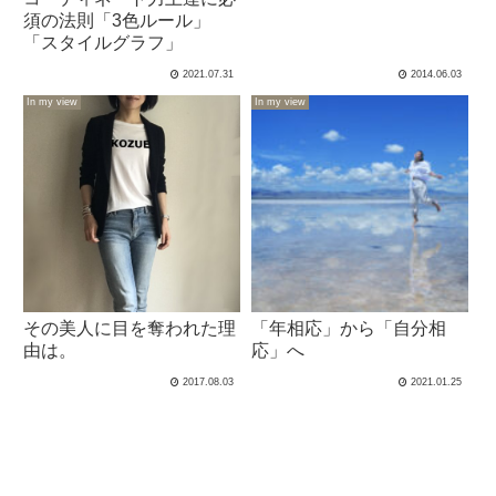
須の法則「3色ルール」
「スタイルグラフ」
2021.07.31
2014.06.03
In my view
In my view
その美人に目を奪われた理
「年相応」から「自分相
由は。
応」へ
2017.08.03
2021.01.25