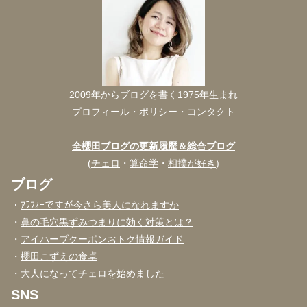
2009年からブログを書く1975年生まれ
プロフィール
・
ポリシー
・
コンタクト
全櫻田ブログの更新履歴＆総合ブログ
(
チェロ
・
算命学
・
相撲が好き
)
ブログ
・
ｱﾗﾌｫｰですが今さら美人になれますか
・
鼻の毛穴黒ずみつまりに効く対策とは？
・
アイハーブクーポンおトク情報ガイド
・
櫻田こずえの食卓
・
大人になってチェロを始めました
SNS