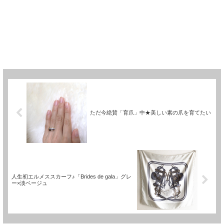
ただ今絶賛「育爪」中★美しい素の爪を育てたい
人生初エルメススカーフ♪「Brides de gala」グレ
ー×淡ベージュ