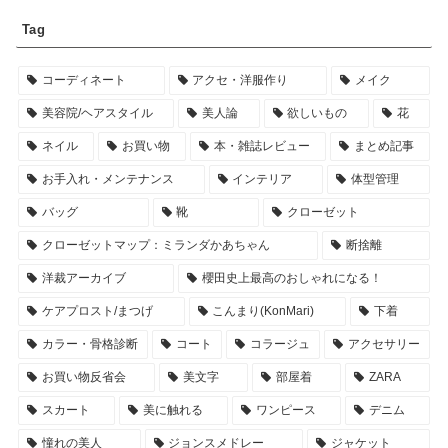
Tag
コーディネート
アクセ・洋服作り
メイク
美容院/ヘアスタイル
美人論
欲しいもの
花
ネイル
お買い物
本・雑誌レビュー
まとめ記事
お手入れ・メンテナンス
インテリア
体型管理
バッグ
靴
クローゼット
クローゼットマップ：ミランダかあちゃん
断捨離
洋裁アーカイブ
櫻田史上最高のおしゃれになる！
ケアプロスト/まつげ
こんまり(KonMari)
下着
カラー・骨格診断
コート
コラージュ
アクセサリー
お買い物反省会
美文字
部屋着
ZARA
スカート
美に触れる
ワンピース
デニム
憧れの美人
ジョンスメドレー
ジャケット