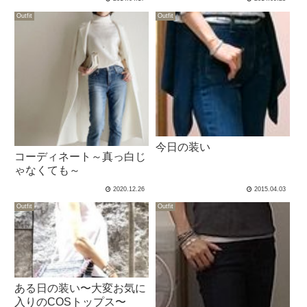
Outfit
Outfit
今日の装い
コーディネート～真っ白じ
ゃなくても～
2020.12.26
2015.04.03
Outfit
Outfit
ある日の装い〜大変お気に
入りのCOSトップス〜