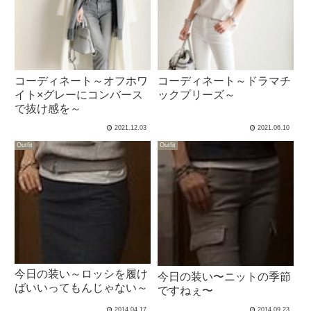
コーディネート～オフホワ
コーディネート～ドラマチ
イト×グレーにコンバース
ックプリーズ～
で抜け感を～
2021.12.03
2021.06.10
Outfit
Outfit
今日の装い～ロッシを履け
今日の装い〜ニットの季節
ばいいってもんじゃない～
ですねぇ〜
2014.04.17
2014.09.23