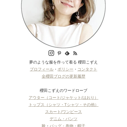
夢のような服を作って着る 櫻田こずえ
プロフィール
・
ポリシー
・
コンタクト
全櫻田ブログの更新履歴
櫻田こずえのワードローブ
アウター（コート/ジャケット/はおり）
トップス（シャツ・Tシャツ・その他）
スカート/ワンピース
デニム・パンツ
靴
・
バッグ・巻物・帽子