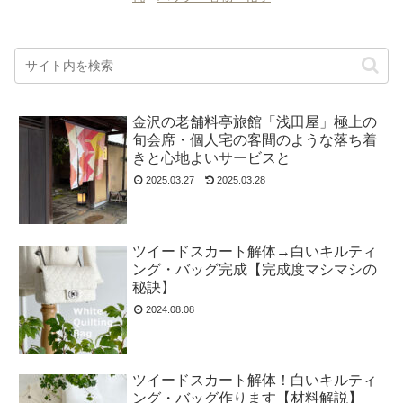
金沢の老舗料亭旅館「浅田屋」極上の
旬会席・個人宅の客間のような落ち着
きと心地よいサービスと
2025.03.27
2025.03.28
ツイードスカート解体→白いキルティ
ング・バッグ完成【完成度マシマシの
秘訣】
2024.08.08
ツイードスカート解体！白いキルティ
ング・バッグ作ります【材料解説】