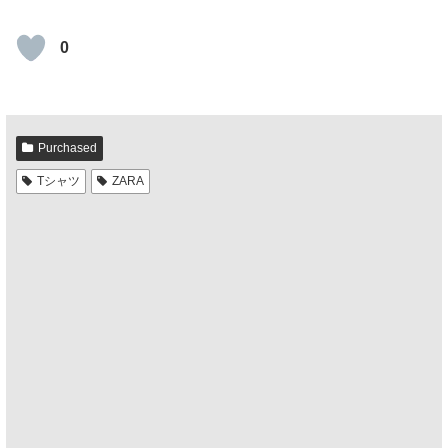
0
Purchased
Tシャツ
ZARA