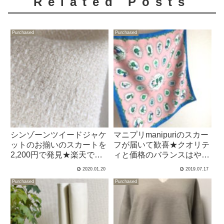
Related Posts
Purchased
Purchased
シンゾーンツイードジャケ
マニプリmanipuriのスカー
ットのお揃いのスカートを
フが届いて歓喜★クオリテ
2,200円で発見★楽天でポ
ィと価格のバランスはやは
チってみた
り最高
2020.01.20
2019.07.17
Purchased
Purchased