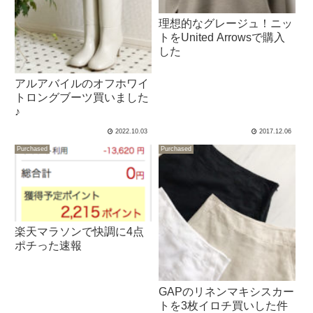
理想的なグレージュ！ニッ
トをUnited Arrowsで購入
した
アルアバイルのオフホワイ
トロングブーツ買いました
♪
2022.10.03
2017.12.06
Purchased
Purchased
楽天マラソンで快調に4点
ポチった速報
GAPのリネンマキシスカー
トを3枚イロチ買いした件