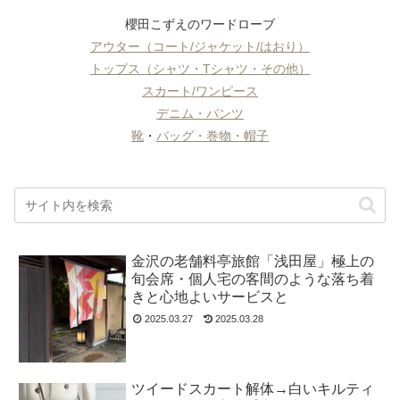
櫻田こずえのワードローブ
アウター（コート/ジャケット/はおり）
トップス（シャツ・Tシャツ・その他）
スカート/ワンピース
デニム・パンツ
靴
・
バッグ・巻物・帽子
金沢の老舗料亭旅館「浅田屋」極上の
旬会席・個人宅の客間のような落ち着
きと心地よいサービスと
2025.03.27
2025.03.28
ツイードスカート解体→白いキルティ