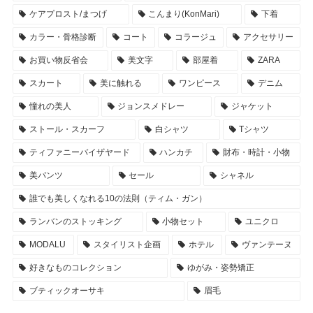
ケアプロスト/まつげ
こんまり(KonMari)
下着
カラー・骨格診断
コート
コラージュ
アクセサリー
お買い物反省会
美文字
部屋着
ZARA
スカート
美に触れる
ワンピース
デニム
憧れの美人
ジョンスメドレー
ジャケット
ストール・スカーフ
白シャツ
Tシャツ
ティファニーバイザヤード
ハンカチ
財布・時計・小物
美パンツ
セール
シャネル
誰でも美しくなれる10の法則（ティム・ガン）
ランバンのストッキング
小物セット
ユニクロ
MODALU
スタイリスト企画
ホテル
ヴァンテーヌ
好きなものコレクション
ゆがみ・姿勢矯正
ブティックオーサキ
眉毛