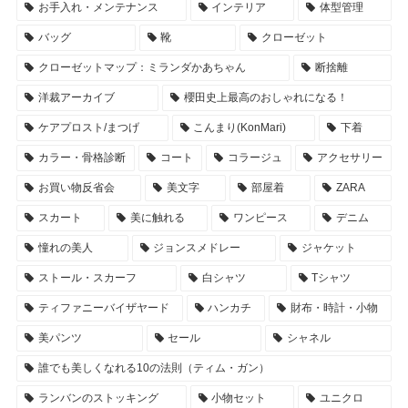
お手入れ・メンテナンス
インテリア
体型管理
バッグ
靴
クローゼット
クローゼットマップ：ミランダかあちゃん
断捨離
洋裁アーカイブ
櫻田史上最高のおしゃれになる！
ケアプロスト/まつげ
こんまり(KonMari)
下着
カラー・骨格診断
コート
コラージュ
アクセサリー
お買い物反省会
美文字
部屋着
ZARA
スカート
美に触れる
ワンピース
デニム
憧れの美人
ジョンスメドレー
ジャケット
ストール・スカーフ
白シャツ
Tシャツ
ティファニーバイザヤード
ハンカチ
財布・時計・小物
美パンツ
セール
シャネル
誰でも美しくなれる10の法則（ティム・ガン）
ランバンのストッキング
小物セット
ユニクロ