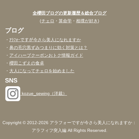
全櫻田ブログの更新履歴＆総合ブログ
(
チェロ
・
算命学
・
相撲が好き
)
ブログ
・
ｱﾗﾌｫｰですが今さら美人になれますか
・
鼻の毛穴黒ずみつまりに効く対策とは？
・
アイハーブクーポンおトク情報ガイド
・
櫻田こずえの食卓
・
大人になってチェロを始めました
SNS
kozue_sewing（洋裁）
Copyright © 2012-2026 アラフォーですが今さら美人になれますか：
アラフィフ突入編 All Rights Reserved.