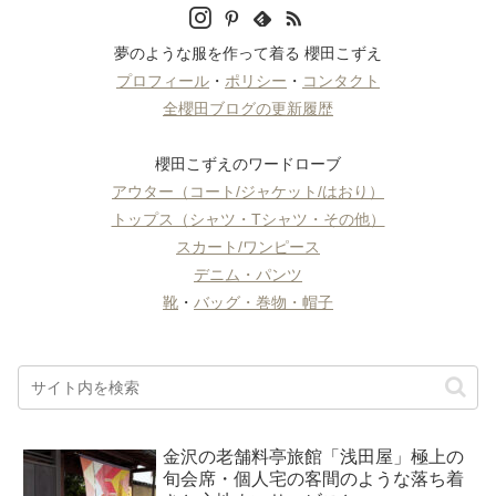
夢のような服を作って着る 櫻田こずえ
プロフィール
・
ポリシー
・
コンタクト
全櫻田ブログの更新履歴
櫻田こずえのワードローブ
アウター（コート/ジャケット/はおり）
トップス（シャツ・Tシャツ・その他）
スカート/ワンピース
デニム・パンツ
靴
・
バッグ・巻物・帽子
金沢の老舗料亭旅館「浅田屋」極上の
旬会席・個人宅の客間のような落ち着