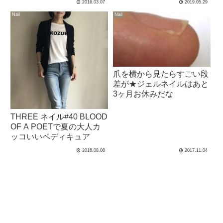
2016.03.07
2019.05.29
Nail
Nail
爪を横から見たらすごい段
差が★ジェルネイルはあと
3ヶ月お休みだな
THREE ネイル#40 BLOOD
OF A POETで夏の大人カ
ッコいいペディキュア
2016.08.08
2017.11.04