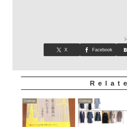
X
Facebook
Relat
Challenge
Challenge