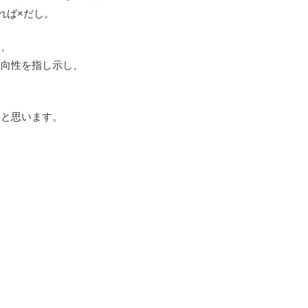
れば×だし。
も、
方向性を指し示し、
いと思います。