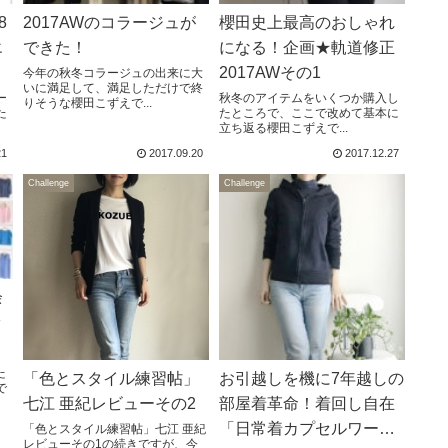
8
2017AWのコラージュが
櫻田史上最高のおしゃれ
エ
できた！
になる！企画★軌道修正
2017AWその1
今年の秋冬コラージュの出来に大
いに満足して、満足しただけで終
ー
秋冬のアイテムをいくつか購入し
りそうな櫻田こずえで...
た
たところで、ここで改めて基本に
立ち返る櫻田こずえで...
21
2017.09.20
2017.12.27
Challenge
Challenge
余
ッ
た
「色とスタイル練習帖」
お引越しを機に7年越しの
で
七江 亜紀レビューその2
部屋着革命！着回し自在
「日常着カプセルワード
「色とスタイル練習帖」七江 亜紀
レビューその1の続きですが、今