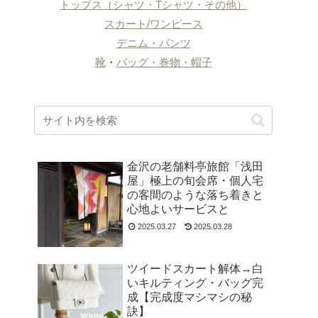
トップス（シャツ・Tシャツ・その他）
スカート/ワンピース
デニム・パンツ
靴
・
バッグ・巻物・帽子
金沢の老舗料亭旅館「浅田
屋」極上の旬会席・個人宅
の客間のような落ち着きと
心地よいサービスと
2025.03.27
2025.03.28
ツイードスカート解体→白
いキルティング・バッグ完
成【完成度マシマシの秘
訣】