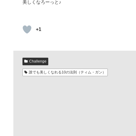
美しくなろーっと♪
+1
Challenge
誰でも美しくなれる10の法則（ティム・ガン）