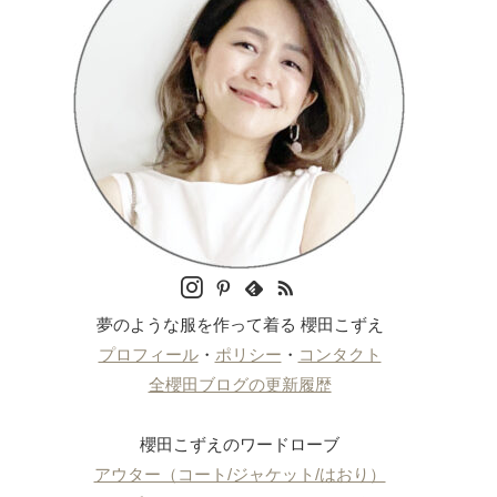
夢のような服を作って着る 櫻田こずえ
プロフィール
・
ポリシー
・
コンタクト
全櫻田ブログの更新履歴
櫻田こずえのワードローブ
アウター（コート/ジャケット/はおり）