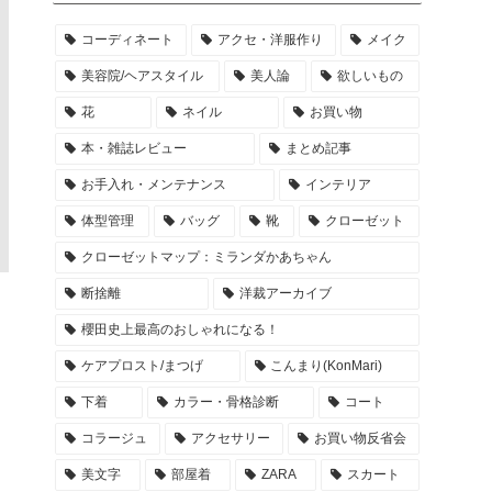
コーディネート
アクセ・洋服作り
メイク
美容院/ヘアスタイル
美人論
欲しいもの
花
ネイル
お買い物
本・雑誌レビュー
まとめ記事
お手入れ・メンテナンス
インテリア
体型管理
バッグ
靴
クローゼット
クローゼットマップ：ミランダかあちゃん
断捨離
洋裁アーカイブ
櫻田史上最高のおしゃれになる！
ケアプロスト/まつげ
こんまり(KonMari)
下着
カラー・骨格診断
コート
コラージュ
アクセサリー
お買い物反省会
美文字
部屋着
ZARA
スカート