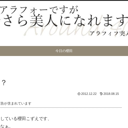
今日の櫻田
？
2012.12.22
2018.08.15
広告が含まれています
索している櫻田こずえです、
いなぁ。