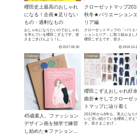
櫻田史上最高のおしゃれ
クローゼットマップ201
になる！企画★足りない
秋冬★バリエーション
もの・過剰なもの
リア編
おしゃれになりたいのでおしゃれ
クローゼットマップの「バリエ
を学んでいる櫻田こずえです、皆
ションエリア」に取り組みまし
さまごきげんよう！L...
櫻田こずえです、皆さ...
2017.06.30
2018.10.
Challenge
Challenge
櫻田こずえおしゃれ紆
曲折★そしてクローゼ
トマップに辿り着く
2012年から6年も、美人になり
45歳素人、ファッション
いと言い続けている櫻田こずえ
デザイン画を独学で練習
す、皆さまごきげ...
し始めた★ファションデ