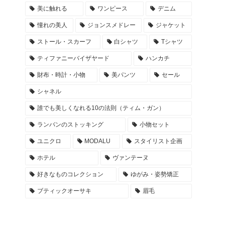
美に触れる
ワンピース
デニム
憧れの美人
ジョンスメドレー
ジャケット
ストール・スカーフ
白シャツ
Tシャツ
ティファニーバイザヤード
ハンカチ
財布・時計・小物
美パンツ
セール
シャネル
誰でも美しくなれる10の法則（ティム・ガン）
ランバンのストッキング
小物セット
ユニクロ
MODALU
スタイリスト企画
ホテル
ヴァンテーヌ
好きなものコレクション
ゆがみ・姿勢矯正
ブティックオーサキ
眉毛