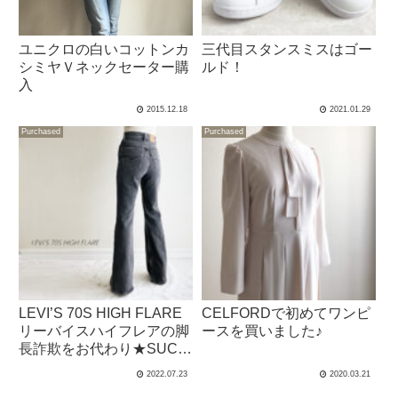
ユニクロの白いコットンカ
三代目スタンスミスはゴー
シミヤＶネックセーター購
ルド！
入
2015.12.18
2021.01.29
Purchased
Purchased
LEVI’S 70S HIGH FLARE
CELFORDで初めてワンピ
リーバイスハイフレアの脚
ースを買いました♪
長詐欺をお代わり★SUCH
A DOOZIE ブラック
2022.07.23
2020.03.21