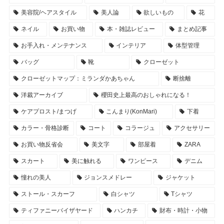
美容院/ヘアスタイル
美人論
欲しいもの
花
ネイル
お買い物
本・雑誌レビュー
まとめ記事
お手入れ・メンテナンス
インテリア
体型管理
バッグ
靴
クローゼット
クローゼットマップ：ミランダかあちゃん
断捨離
洋裁アーカイブ
櫻田史上最高のおしゃれになる！
ケアプロスト/まつげ
こんまり(KonMari)
下着
カラー・骨格診断
コート
コラージュ
アクセサリー
お買い物反省会
美文字
部屋着
ZARA
スカート
美に触れる
ワンピース
デニム
憧れの美人
ジョンスメドレー
ジャケット
ストール・スカーフ
白シャツ
Tシャツ
ティファニーバイザヤード
ハンカチ
財布・時計・小物