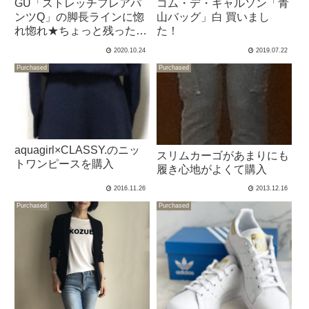
GU「ストレッチフレアパ
コム・デ・ギャルソン「青
ンツQ」の脚長ラインに惚
山バッグ」白 買いまし
れ惚れ★ちょっと残った葛
た！
藤
2020.10.24
2019.07.22
Purchased
Purchased
aquagirl×CLASSY.のニッ
スリムカーゴがあまりにも
トワンピースを購入
履き心地がよくて購入
2016.11.26
2013.12.16
Purchased
Purchased