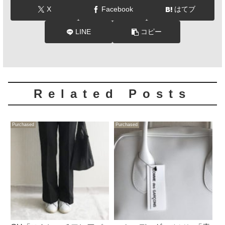
X
Facebook
はてブ
LINE
コピー
Related Posts
Purchased
Purchased