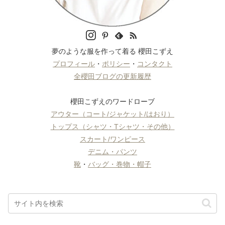
夢のような服を作って着る 櫻田こずえ
プロフィール
・
ポリシー
・
コンタクト
全櫻田ブログの更新履歴
櫻田こずえのワードローブ
アウター（コート/ジャケット/はおり）
トップス（シャツ・Tシャツ・その他）
スカート/ワンピース
デニム・パンツ
靴
・
バッグ・巻物・帽子