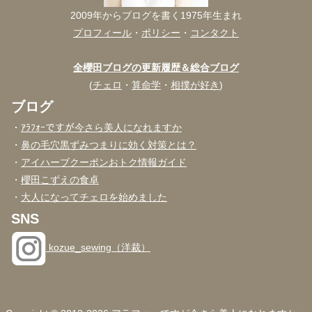
2009年からブログを書く1975年生まれ
プロフィール
・
ポリシー
・
コンタクト
全櫻田ブログの更新履歴＆総合ブログ
(
チェロ
・
算命学
・
相撲が好き
)
ブログ
・
ｱﾗﾌｫｰですが今さら美人になれますか
・
鼻の毛穴黒ずみつまりに効く対策とは？
・
アイハーブクーポンおトク情報ガイド
・
櫻田こずえの食卓
・
大人になってチェロを始めました
SNS
kozue_sewing（洋裁）