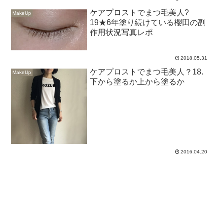
ケアプロストでまつ毛美人?
MakeUp
19★6年塗り続けている櫻田の副
作用状況写真レポ
2018.05.31
ケアプロストでまつ毛美人？18.
MakeUp
下から塗るか上から塗るか
2016.04.20