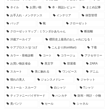
ネイル
お買い物
本・雑誌レビュー
まとめ記事
お手入れ・メンテナンス
インテリア
体型管理
バッグ
靴
クローゼット
クローゼットマップ：ミランダかあちゃん
断捨離
洋裁アーカイブ
櫻田史上最高のおしゃれになる！
ケアプロスト/まつげ
こんまり(KonMari)
下着
カラー・骨格診断
コート
コラージュ
アクセサリー
お買い物反省会
美文字
部屋着
ZARA
スカート
美に触れる
ワンピース
デニム
憧れの美人
ジョンスメドレー
ジャケット
ストール・スカーフ
白シャツ
Tシャツ
ティファニーバイザヤード
ハンカチ
財布・時計・小物
美パンツ
セール
シャネル