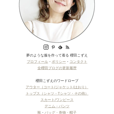
夢のような服を作って着る 櫻田こずえ
プロフィール
・
ポリシー
・
コンタクト
全櫻田ブログの更新履歴
櫻田こずえのワードローブ
アウター（コート/ジャケット/はおり）
トップス（シャツ・Tシャツ・その他）
スカート/ワンピース
デニム・パンツ
靴
・
バッグ・巻物・帽子