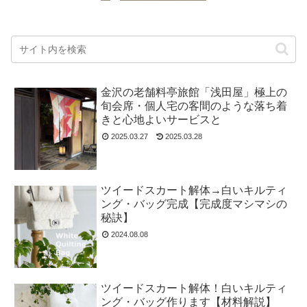
金沢の老舗料亭旅館「浅田屋」極上の
旬会席・個人宅の客間のような落ち着
きと心地よいサービスと
2025.03.27
2025.03.28
ツイードスカート解体→白いキルティ
ング・バッグ完成【完成度マシマシの
秘訣】
2024.08.08
ツイードスカート解体！白いキルティ
ング・バッグ作ります【材料解説】