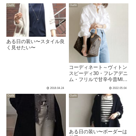
Outfit
Outfit
ある日の装い〜スタイル良
く見せたい〜
コーディネート～ヴィトン
スピーディ30・フレアデニ
ム・フリルで甘辛今昔MIX
～
2018.04.24
2022.05.04
Outfit
Outfit
ある日の装い〜ボーダーは