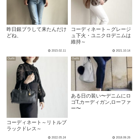
昨日銀ブラして来たんだけ
コーディネート～グレージ
どね、
ュ下火・ユニクロデニムは
維持～
2015.02.11
2021.10.14
Outfit
Outfit
ある日の装い〜デニムにロ
ゴT,カーディガン,ローファ
ー〜
コーディネート～リトルブ
ラックドレス～
2022.05.24
2018.09.26