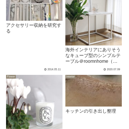
アクセサリー収納を研究す
る
海外インテリアにありそう
なキューブ型のシンプルテ
ーブル＠roomnhome（ル
ームアンドホーム）チョイ
2014.05.11
2020.07.09
難あり
Flower
Interior
キッチンの引き出し整理