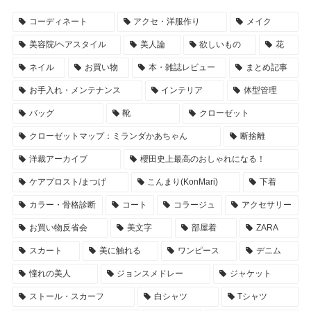
コーディネート
アクセ・洋服作り
メイク
美容院/ヘアスタイル
美人論
欲しいもの
花
ネイル
お買い物
本・雑誌レビュー
まとめ記事
お手入れ・メンテナンス
インテリア
体型管理
バッグ
靴
クローゼット
クローゼットマップ：ミランダかあちゃん
断捨離
洋裁アーカイブ
櫻田史上最高のおしゃれになる！
ケアプロスト/まつげ
こんまり(KonMari)
下着
カラー・骨格診断
コート
コラージュ
アクセサリー
お買い物反省会
美文字
部屋着
ZARA
スカート
美に触れる
ワンピース
デニム
憧れの美人
ジョンスメドレー
ジャケット
ストール・スカーフ
白シャツ
Tシャツ