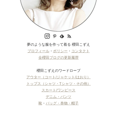
夢のような服を作って着る 櫻田こずえ
プロフィール
・
ポリシー
・
コンタクト
全櫻田ブログの更新履歴
櫻田こずえのワードローブ
アウター（コート/ジャケット/はおり）
トップス（シャツ・Tシャツ・その他）
スカート/ワンピース
デニム・パンツ
靴
・
バッグ・巻物・帽子