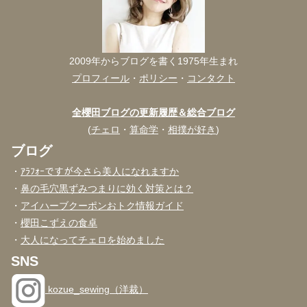
2009年からブログを書く1975年生まれ
プロフィール
・
ポリシー
・
コンタクト
全櫻田ブログの更新履歴＆総合ブログ
(
チェロ
・
算命学
・
相撲が好き
)
ブログ
・
ｱﾗﾌｫｰですが今さら美人になれますか
・
鼻の毛穴黒ずみつまりに効く対策とは？
・
アイハーブクーポンおトク情報ガイド
・
櫻田こずえの食卓
・
大人になってチェロを始めました
SNS
kozue_sewing（洋裁）