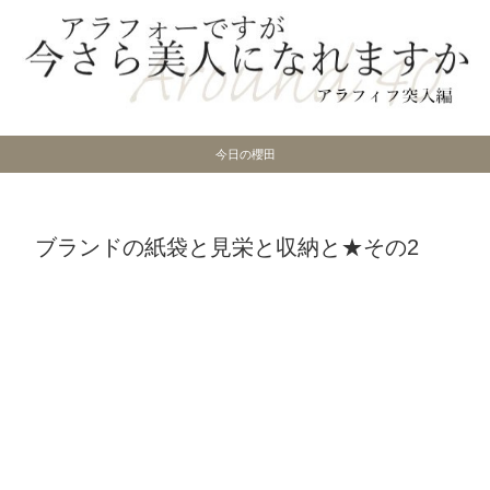
今日の櫻田
ブランドの紙袋と見栄と収納と★その2