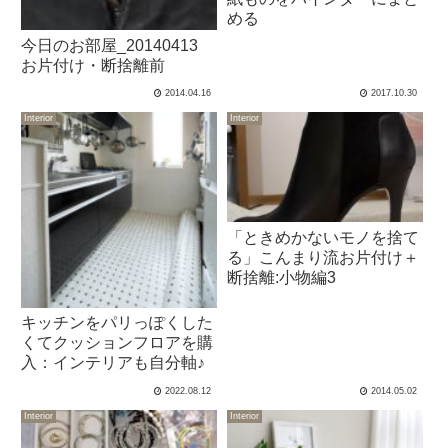
める
今日のお部屋_20140413
お片付け・断捨離前
2014.04.16
2017.10.30
Interior
Interior
「ときめかないモノを捨て
る」こんまり流お片付け＋
断捨離:小物編3
キッチンをパリっぽくした
くてクッションフロアを購
入：インテリアも自分軸♪
2022.08.12
2014.05.02
Interior
Interior