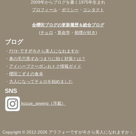
2009年からブログを書く1975年生まれ
プロフィール
・
ポリシー
・
コンタクト
全櫻田ブログの更新履歴＆総合ブログ
(
チェロ
・
算命学
・
相撲が好き
)
ブログ
・
ｱﾗﾌｫｰですが今さら美人になれますか
・
鼻の毛穴黒ずみつまりに効く対策とは？
・
アイハーブクーポンおトク情報ガイド
・
櫻田こずえの食卓
・
大人になってチェロを始めました
SNS
kozue_sewing（洋裁）
Copyright © 2012-2026 アラフォーですが今さら美人になれますか：