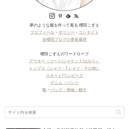
夢のような服を作って着る 櫻田こずえ
プロフィール
・
ポリシー
・
コンタクト
全櫻田ブログの更新履歴
櫻田こずえのワードローブ
アウター（コート/ジャケット/はおり）
トップス（シャツ・Tシャツ・その他）
スカート/ワンピース
デニム・パンツ
靴
・
バッグ・巻物・帽子