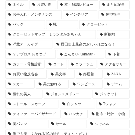
ネイル
お買い物
本・雑誌レビュー
まとめ記事
お手入れ・メンテナンス
インテリア
体型管理
バッグ
靴
クローゼット
クローゼットマップ：ミランダかあちゃん
断捨離
洋裁アーカイブ
櫻田史上最高のおしゃれになる！
ケアプロスト/まつげ
こんまり(KonMari)
下着
カラー・骨格診断
コート
コラージュ
アクセサリー
お買い物反省会
美文字
部屋着
ZARA
スカート
美に触れる
ワンピース
デニム
憧れの美人
ジョンスメドレー
ジャケット
ストール・スカーフ
白シャツ
Tシャツ
ティファニーバイザヤード
ハンカチ
財布・時計・小物
美パンツ
セール
シャネル
誰でも美しくなれる10の法則（ティム・ガン）