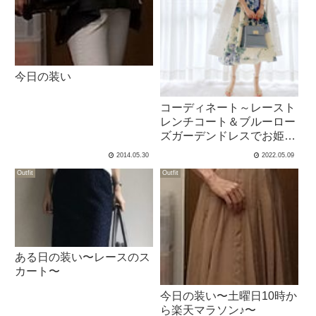
今日の装い
コーディネート～レースト
レンチコート＆ブルーロー
ズガーデンドレスでお姫様
宣言～
2014.05.30
2022.05.09
Outfit
Outfit
ある日の装い〜レースのス
カート〜
今日の装い〜土曜日10時か
ら楽天マラソン♪〜